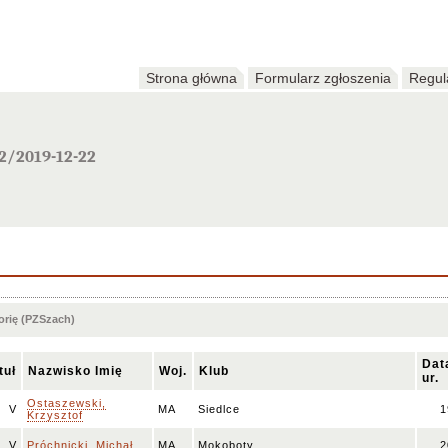
Strona główna
Formularz zgłoszenia
Regul
22/2019-12-22
orię (PZSzach)
Dat
tuł
Nazwisko Imię
Woj.
Klub
ur.
Ostaszewski,
V
MA
Siedlce
1
Krzysztof
V
Próchnicki, Michał
MA
Mokoboty
2