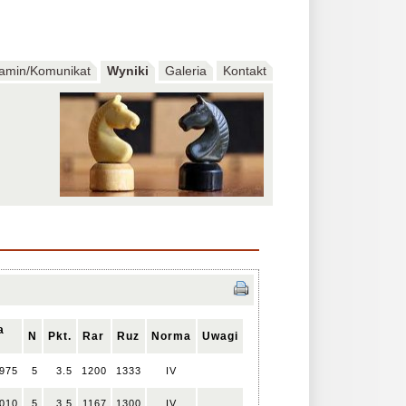
amin/Komunikat
Wyniki
Galeria
Kontakt
a
N
Pkt.
Rar
Ruz
Norma
Uwagi
975
5
3.5
1200
1333
IV
010
5
3.5
1167
1300
IV