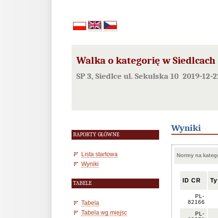
Walka o kategorię w Siedlcach
SP 3, Siedlce ul. Sekulska 10 2019-12-
Wyniki
RAPORTY GŁÓWNE
Lista startowa
Normy na kateg
Wyniki
ID CR
Ty
TABELE
PL-
82166
Tabela
Tabela wg miejsc
PL-