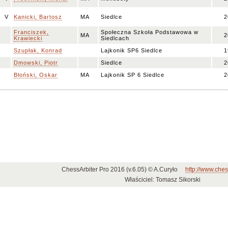
V
Kanicki, Bartosz
MA
Siedlce
2
Franciszek,
Społeczna Szkoła Podstawowa w
MA
2
Krawiecki
Siedlcach
Szupłak, Konrad
Lajkonik SP6 Siedlce
1
Dmowski, Piotr
Siedlce
2
Błoński, Oskar
MA
Lajkonik SP 6 Siedlce
2
ChessArbiter Pro 2016 (v.6.05) © A.Curyło
http://www.ches
Właściciel: Tomasz Sikorski