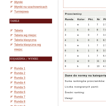
Wyniki
Wyniki na szachownicach
Turniejowa
Przeciwnicy
Runda
Kolor
Pkt.
Nr
P
TABELE
1
w
1
7
2.
2
b
0
8
7.
Tabela
Tabela wg miejsc
3
w
0
7
3.
Tabela klasyczna
4
b
0
6
8.
Tabela klasyczna wg
5
w
1
7
2.
miejsc
6
b
1
8
3.
7
w
1
7
6.
KOJARZENIA / WYNIKI
8
w
0
11
4.
9
b
0
10
4.
Runda 1
Runda 2
Dane do normy na kategori
Runda 3
Suma rankingów przeciwników:
Runda 4
Liczba rozegranych partii:
Runda 5
Runda 6
Średni ranking:
Runda 7
Uwagi:
Runda 8