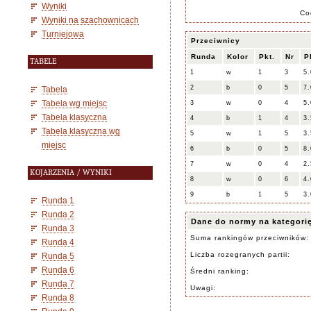
Wyniki
Co
Wyniki na szachownicach
Turniejowa
Przeciwnicy
Runda
Kolor
Pkt.
Nr
P
TABELE
1
w
1
3
5.
2
b
0
5
7.
Tabela
Tabela wg miejsc
3
w
0
4
5.
Tabela klasyczna
4
b
1
4
3.
Tabela klasyczna wg
5
w
1
5
3.
miejsc
6
b
0
5
8.
7
w
0
4
2.
KOJARZENIA / WYNIKI
8
w
0
6
4.
9
b
1
5
3.
Runda 1
Runda 2
Dane do normy na kategori
Runda 3
Suma rankingów przeciwników:
Runda 4
Liczba rozegranych partii:
Runda 5
Runda 6
Średni ranking:
Runda 7
Uwagi:
Runda 8