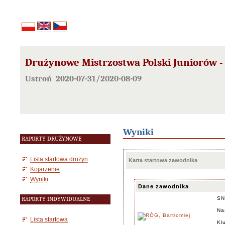
Drużynowe Mistrzostwa Polski Juniorów - 
Ustroń 2020-07-31/2020-08-09
Wyniki
RAPORTY DRUŻYNOWE
Lista startowa drużyn
Karta startowa zawodnika
Kojarzenie
Wyniki
Dane zawodnika
SN
RAPORTY INDYWIDUALNE
Na
Lista startowa
Kl