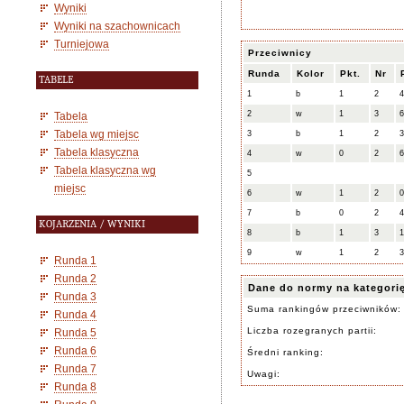
Wyniki
Wyniki na szachownicach
Turniejowa
Przeciwnicy
Runda
Kolor
Pkt.
Nr
TABELE
1
b
1
2
2
w
1
3
Tabela
Tabela wg miejsc
3
b
1
2
Tabela klasyczna
4
w
0
2
Tabela klasyczna wg
5
miejsc
6
w
1
2
7
b
0
2
KOJARZENIA / WYNIKI
8
b
1
3
9
w
1
2
Runda 1
Runda 2
Dane do normy na kategori
Runda 3
Suma rankingów przeciwników:
Runda 4
Liczba rozegranych partii:
Runda 5
Runda 6
Średni ranking:
Runda 7
Uwagi:
Runda 8