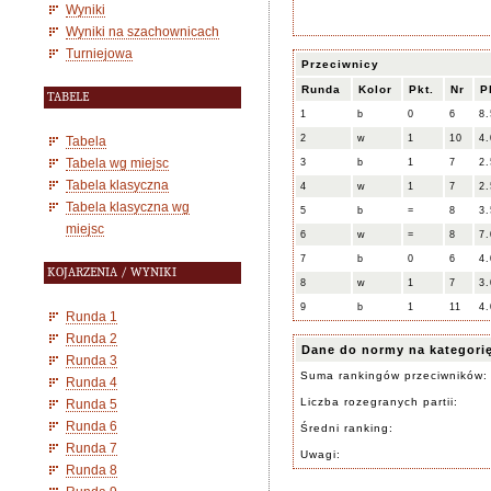
Wyniki
Wyniki na szachownicach
Turniejowa
Przeciwnicy
Runda
Kolor
Pkt.
Nr
P
TABELE
1
b
0
6
8.
2
w
1
10
4.
Tabela
Tabela wg miejsc
3
b
1
7
2.
Tabela klasyczna
4
w
1
7
2.
Tabela klasyczna wg
5
b
=
8
3.
miejsc
6
w
=
8
7.
7
b
0
6
4.
KOJARZENIA / WYNIKI
8
w
1
7
3.
9
b
1
11
4.
Runda 1
Runda 2
Dane do normy na kategori
Runda 3
Suma rankingów przeciwników:
Runda 4
Liczba rozegranych partii:
Runda 5
Runda 6
Średni ranking:
Runda 7
Uwagi:
Runda 8