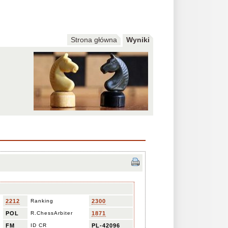
Strona główna
Wyniki
2212
Ranking
2300
POL
R.ChessArbiter
1871
FM
ID CR
PL-42096