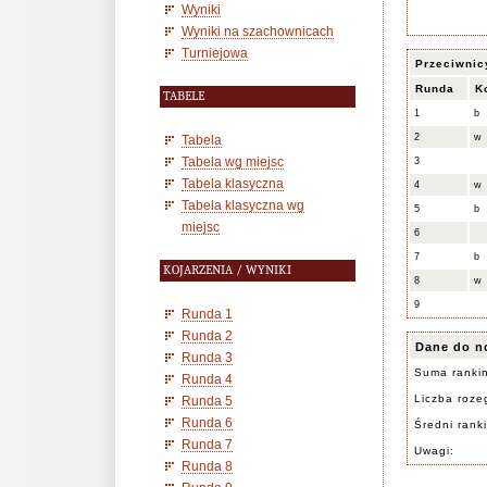
Wyniki
Wyniki na szachownicach
Turniejowa
Przeciwnic
Runda
K
TABELE
1
b
2
w
Tabela
Tabela wg miejsc
3
Tabela klasyczna
4
w
Tabela klasyczna wg
5
b
miejsc
6
7
b
KOJARZENIA / WYNIKI
8
w
9
Runda 1
Runda 2
Dane do n
Runda 3
Suma ranki
Runda 4
Liczba rozeg
Runda 5
Runda 6
Średni rank
Runda 7
Uwagi:
Runda 8