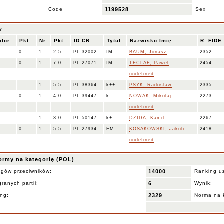
Code
1199528
Sex
y
olor
Pkt.
Nr
Pkt.
ID CR
Tytuł
Nazwisko Imię
R. FIDE
0
1
2.5
PL-32002
IM
BAUM, Jonasz
2352
0
1
7.0
PL-27071
IM
TECLAF, Paweł
2454
undefined
=
1
5.5
PL-38364
k++
PSYK, Radosław
2335
0
1
4.0
PL-39447
k
NOWAK, Mikołaj
2273
undefined
=
1
3.0
PL-50147
k+
DZIDA, Kamil
2267
0
1
5.5
PL-27934
FM
KOSAKOWSKI, Jakub
2418
undefined
ormy na kategorię (POL)
ngów przeciwników:
14000
Ranking u
ranych partii:
6
Wynik:
ing:
2329
Norma na 