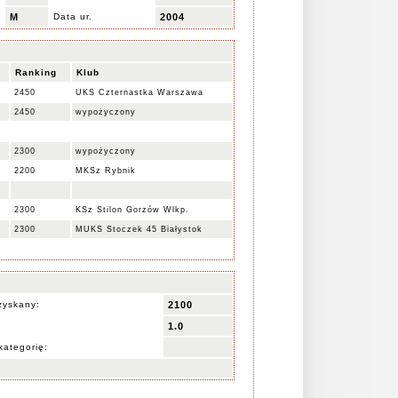
M
Data ur.
2004
Ranking
Klub
2450
UKS Czternastka Warszawa
2450
wypożyczony
2300
wypożyczony
2200
MKSz Rybnik
2300
KSz Stilon Gorzów Wlkp.
2300
MUKS Stoczek 45 Białystok
zyskany:
2100
1.0
kategorię: