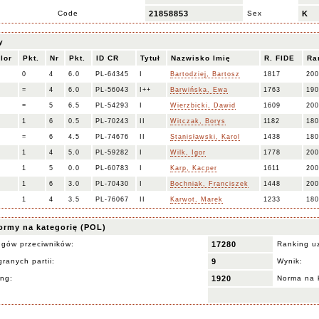
Code
21858853
Sex
K
y
lor
Pkt.
Nr
Pkt.
ID CR
Tytuł
Nazwisko Imię
R. FIDE
Ra
0
4
6.0
PL-64345
I
Bartodziej, Bartosz
1817
200
=
4
6.0
PL-56043
I++
Barwińska, Ewa
1763
190
=
5
6.5
PL-54293
I
Wierzbicki, Dawid
1609
200
1
6
0.5
PL-70243
II
Witczak, Borys
1182
180
=
6
4.5
PL-74676
II
Stanisławski, Karol
1438
180
1
4
5.0
PL-59282
I
Wilk, Igor
1778
200
1
5
0.0
PL-60783
I
Karp, Kacper
1611
200
1
6
3.0
PL-70430
I
Bochniak, Franciszek
1448
200
1
4
3.5
PL-76067
II
Karwot, Marek
1233
180
ormy na kategorię (POL)
ngów przeciwników:
17280
Ranking u
ranych partii:
9
Wynik:
ing:
1920
Norma na 