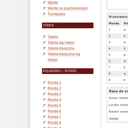
Wyniki
Wyniki na szachownicach
Turniejowa
Przeciwnic
Runda
Ko
TABELE
1
w
2
b
Tabela
Tabela wg miejsc
3
w
Tabela klasyczna
4
b
Tabela klasyczna wg
5
w
miejsc
6
w
7
b
KOJARZENIA / WYNIKI
8
w
9
b
Runda 1
Runda 2
Dane do n
Runda 3
Suma ranki
Runda 4
Liczba rozeg
Runda 5
Runda 6
Średni rank
Runda 7
Uwagi:
Runda 8