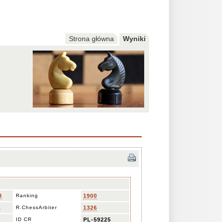
Strona główna
Wyniki
8
Ranking
1900
L
R.ChessArbiter
1326
ID CR
PL-59225