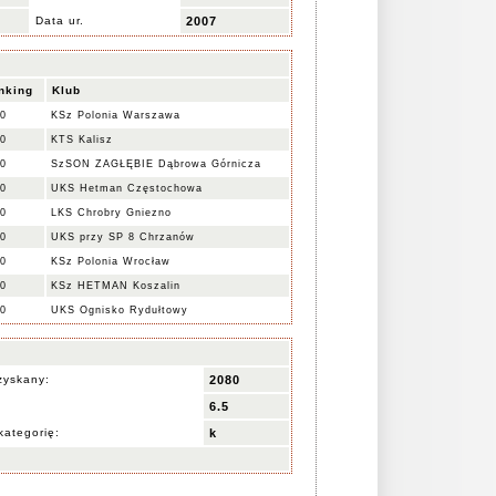
Data ur.
2007
nking
Klub
0
KSz Polonia Warszawa
0
KTS Kalisz
0
SzSON ZAGŁĘBIE Dąbrowa Górnicza
0
UKS Hetman Częstochowa
0
LKS Chrobry Gniezno
0
UKS przy SP 8 Chrzanów
0
KSz Polonia Wrocław
0
KSz HETMAN Koszalin
0
UKS Ognisko Rydułtowy
zyskany:
2080
6.5
kategorię:
k