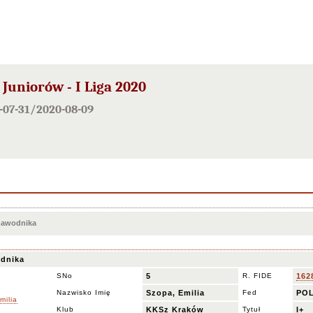
Juniorów - I Liga 2020
0-07-31/2020-08-09
 zawodnika
dnika
SNo
5
R. FIDE
162
Nazwisko Imię
Szopa, Emilia
Fed
PO
Klub
KKSz Kraków
Tytuł
I+