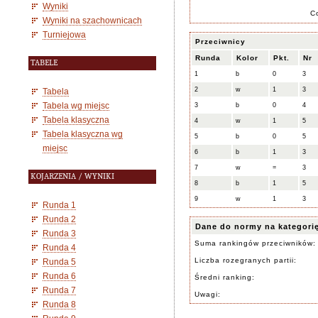
Wyniki
C
Wyniki na szachownicach
Turniejowa
Przeciwnicy
Runda
Kolor
Pkt.
Nr
TABELE
1
b
0
3
2
w
1
3
Tabela
Tabela wg miejsc
3
b
0
4
Tabela klasyczna
4
w
1
5
Tabela klasyczna wg
5
b
0
5
miejsc
6
b
1
3
7
w
=
3
KOJARZENIA / WYNIKI
8
b
1
5
9
w
1
3
Runda 1
Runda 2
Dane do normy na kategori
Runda 3
Suma rankingów przeciwników:
Runda 4
Liczba rozegranych partii:
Runda 5
Runda 6
Średni ranking:
Runda 7
Uwagi:
Runda 8