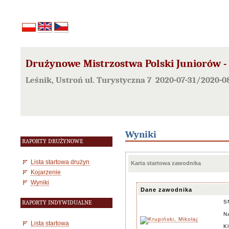
Drużynowe Mistrzostwa Polski Juniorów - 
Leśnik, Ustroń ul. Turystyczna 7 2020-07-31/2020-0
Wyniki
RAPORTY DRUŻYNOWE
Lista startowa drużyn
Karta startowa zawodnika
Kojarzenie
Wyniki
Dane zawodnika
S
RAPORTY INDYWIDUALNE
N
Lista startowa
K