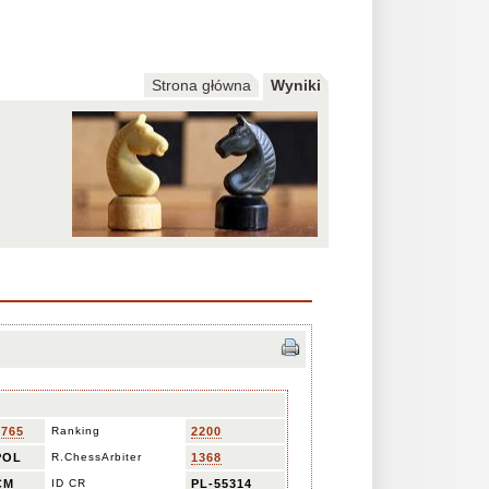
Strona główna
Wyniki
1765
Ranking
2200
POL
R.ChessArbiter
1368
CM
ID CR
PL-55314