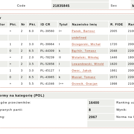
Code
21835845
Sex
y
lor
Pkt.
Nr
Pkt.
ID CR
Tytuł
Nazwisko Imię
R. FIDE
Ra
=
2
6.0
PL-39560
I+
Panek, Bartosz
2005
210
undefined
1
2
3.0
PL-39964
I
Grzegorski, Michał
1720
200
0
2
6.5
PL-44309
k
Bąchór, Tomasz
2048
220
=
2
2.0
PL-78239
II
Wolański, Mikołaj
1446
180
=
2
3.5
PL-52858
I
Lewandowski, Witold
1620
200
1
3
3.0
PL-45127
I
Owoc, Jakub
1661
200
0
2
6.5
PL-43965
k
Musiał, Tomasz
2073
220
=
3
5.5
PL-41046
I++
Grzesik, Gracjan
1998
210
ormy na kategorię (POL)
ngów przeciwników:
16400
Ranking u
ranych partii:
8
Wynik:
ing:
2067
Norma na 