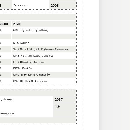
M
Data ur.
2008
nking
Klub
0
UKS Ognisko Rydułtowy
0
KTS Kalisz
0
SzSON ZAGŁĘBIE Dąbrowa Górnicza
0
UKS Hetman Częstochowa
0
LKS Chrobry Gniezno
0
KKSz Kraków
0
UKS przy SP 8 Chrzanów
0
KSz HETMAN Koszalin
zyskany:
2067
4.0
kategorię: