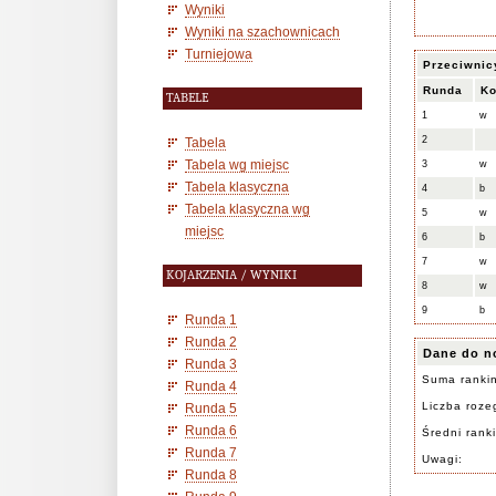
Wyniki
Wyniki na szachownicach
Turniejowa
Przeciwnic
Runda
Ko
TABELE
1
w
2
Tabela
Tabela wg miejsc
3
w
Tabela klasyczna
4
b
Tabela klasyczna wg
5
w
miejsc
6
b
7
w
KOJARZENIA / WYNIKI
8
w
9
b
Runda 1
Runda 2
Dane do n
Runda 3
Suma ranki
Runda 4
Liczba rozeg
Runda 5
Runda 6
Średni rank
Runda 7
Uwagi:
Runda 8