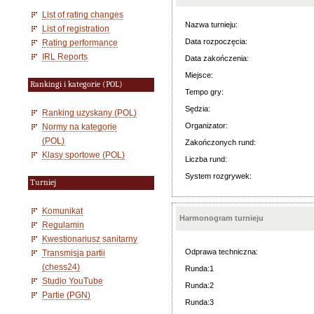
List of rating changes
Nazwa turnieju:
List of registration
Data rozpoczęcia:
Rating performance
IRL Reports
Data zakończenia:
Miejsce:
Rankingi i kategorie (POL)
Tempo gry:
Sędzia:
Ranking uzyskany (POL)
Organizator:
Normy na kategorie
(POL)
Zakończonych rund:
Klasy sportowe (POL)
Liczba rund:
System rozgrywek:
Turniej
Komunikat
Harmonogram turnieju
Regulamin
Kwestionariusz sanitarny
Odprawa techniczna:
Transmisja partii
(chess24)
Runda:1
Studio YouTube
Runda:2
Partie (PGN)
Runda:3