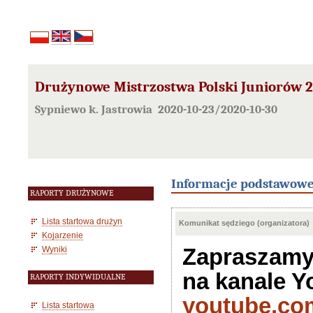
Drużynowe Mistrzostwa Polski Juniorów 20
Sypniewo k. Jastrowia 2020-10-23/2020-10-30
Informacje podstawow
RAPORTY DRUŻYNOWE
Lista startowa drużyn
Komunikat sędziego (organizatora)
Kojarzenie
Zapraszamy 
Wyniki
na kanale Y
RAPORTY INDYWIDUALNE
youtube.co
Lista startowa