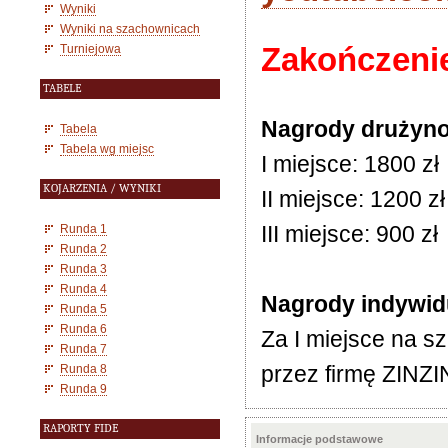
Wyniki
Wyniki na szachownicach
Zakończenie:
Turniejowa
TABELE
Nagrody drużyn
Tabela
Tabela wg miejsc
I miejsce: 1800 zł
KOJARZENIA / WYNIKI
II miejsce: 1200 zł
III miejsce: 900 zł
Runda 1
Runda 2
Runda 3
Runda 4
Nagrody indywid
Runda 5
Runda 6
Za I miejsce na s
Runda 7
przez firmę ZINZI
Runda 8
Runda 9
RAPORTY FIDE
Informacje podstawowe