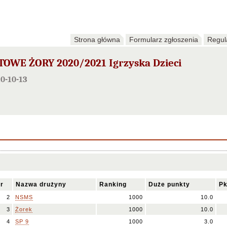
Strona główna
Formularz zgłoszenia
Regul
WE ŻORY 2020/2021 Igrzyska Dzieci
0-10-13
r
Nazwa drużyny
Ranking
Duże punkty
Pk
2
NSMS
1000
10.0
3
Żorek
1000
10.0
4
SP 9
1000
3.0