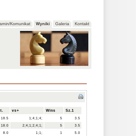
amin/Komunikat
Wyniki
Galeria
Kontakt
t.
vs+
Wins
Sz.1
18.5
1;4;1;4;
5
3.5
18.0
2;4;1;2;4;1;
5
3.5
8.0
1;1;
1
5.0