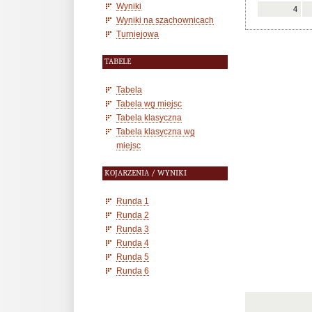
Wyniki
4
Wyniki na szachownicach
Turniejowa
TABELE
Tabela
Tabela wg miejsc
Tabela klasyczna
Tabela klasyczna wg
miejsc
KOJARZENIA / WYNIKI
Runda 1
Runda 2
Runda 3
Runda 4
Runda 5
Runda 6