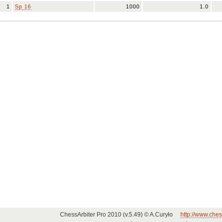
1
Sp 16
1000
1.0
ChessArbiter Pro 2010 (v.5.49) © A.Curyło
http://www.ches