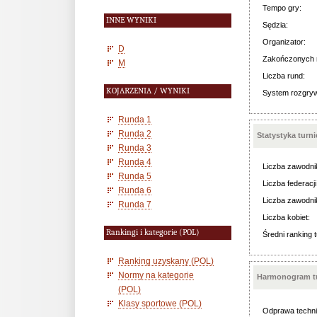
Tempo gry:
INNE WYNIKI
Sędzia:
Organizator:
D
Zakończonych 
M
Liczba rund:
KOJARZENIA / WYNIKI
System rozgry
Runda 1
Runda 2
Statystyka turn
Runda 3
Runda 4
Liczba zawodni
Runda 5
Liczba federacji
Runda 6
Liczba zawodni
Runda 7
Liczba kobiet:
Rankingi i kategorie (POL)
Średni ranking t
Ranking uzyskany (POL)
Normy na kategorie
Harmonogram tu
(POL)
Klasy sportowe (POL)
Odprawa techni