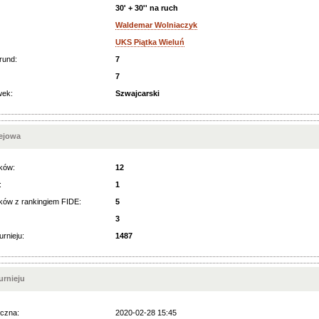
30' + 30'' na ruch
Waldemar Wolniaczyk
UKS Piątka Wieluń
rund:
7
7
wek:
Szwajcarski
iejowa
ków:
12
:
1
ków z rankingiem FIDE:
5
3
urnieju:
1487
rnieju
czna:
2020-02-28 15:45