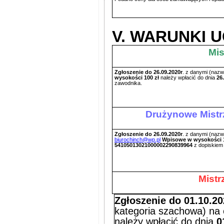
V. WARUNKI U
Mis
Zgłoszenie
do 26.09.2020r
. z danymi (nazw
wysokości 100 zł
należy wpłacić do dnia
26
zawodnika.
Drużynowe Mistrz
Zgłoszenie
do 26.09.2020r
. z danymi (nazw
biurochinch@wp.pl
Wpisowe w wysokości 1
54105013021000002290839964
z dopiskiem
Mistr
Zgłoszenie
do 01.10.20
kategoria szachowa) na
należy wpłacić do dnia
0