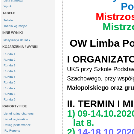
Lista startowa
Po
Wyniki
Mistrzos
TABELE
Tabela
Mistrz
Tabela wg miejsc
INNE WYNIKI
OW Limba Por
klasyfikacja do lat 7
KOJARZENIA / WYNIKI
Runda 1
I ORGANIZAT
Runda 2
Runda 3
UKS przy Szkole Podstaw
Runda 4
Szachowego, przy współp
Runda 5
Runda 6
Małopolskiego oraz gr
Runda 7
Runda 8
Runda 9
II. TERMIN I M
RAPORTY FIDE
1)
09-14.10.2020
List of rating changes
lat 8.
List of registration
Rating performance
2)
14-18.10.2020
IRL Reports