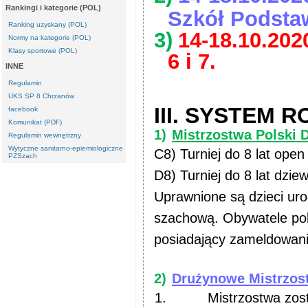
Rankingi i kategorie (POL)
Szkół Podstaw
Ranking uzyskany (POL)
3)
14-18.10.2020
Normy na kategorie (POL)
Klasy sportowe (POL)
6 i 7.
INNE
Regulamin
UKS SP 8 Chrzanów
III. SYSTEM 
facebook
Komunikat (PDF)
1)
Mistrzostwa Polski Dz
Regulamin wewnętrzny
Wytyczne sanitarno-epiemiologiczne
C8) Turniej do 8 lat open
PZSzach
D8) Turniej do 8 lat dzie
Uprawnione są dzieci uro
szachową. Obywatele pol
posiadający zameldowanie
2)
Drużynowe Mistrzost
1.
Mistrzostwa zos