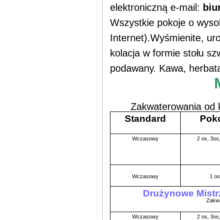
elektroniczną e-mail:
biu
Wszystkie pokoje o wysok
Internet).Wyśmienite, uro
kolacja w formie stołu 
podawany. Kawa, herbat
Zakwaterowania od k
Standard
Pok
Wczasowy
2 os, 3os,
Wczasowy
1 os
Drużynowe Mistrz
Zakwa
Wczasowy
2 os, 3os,