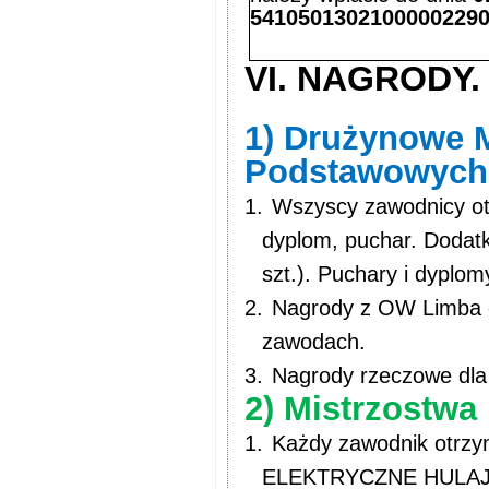
5410501302100000229
VI. NAGRODY.
1) Drużynowe M
Podstawowych kl
1.
Wszyscy zawodnicy ot
dyplom, puchar. Dodatk
szt.). Puchary i dyplom
2.
Nagrody z OW Limba dl
zawodach.
3.
Nagrody rzeczowe dla 
2) Mistrzostwa 
1.
Każdy zawodnik otrzym
ELEKTRYCZNE HULAJNOG