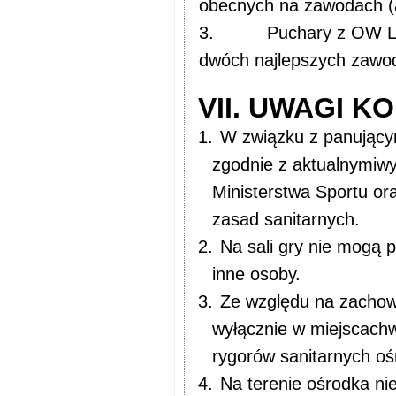
obecnych na zawodach (a
3.
Puchary z OW Li
dwóch najlepszych zawod
VII. UWAGI K
1.
W związku z panujący
zgodnie z aktualnymiw
Ministerstwa Sportu o
zasad sanitarnych.
2.
Na sali gry nie mogą 
inne osoby.
3.
Ze względu na zachow
wyłącznie w miejscach
rygorów sanitarnych oś
4.
Na terenie ośrodka ni