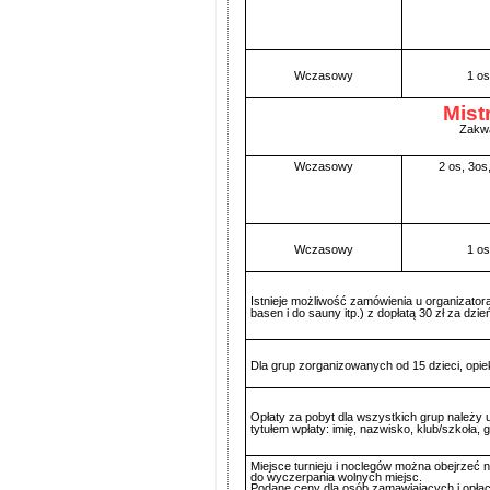
Wczasowy
1 os
Mistr
Zakwa
Wczasowy
2 os, 3os,
Wczasowy
1 os
Istnieje możliwość zamówienia u organizator
basen i do sauny itp.) z dopłatą 30 zł za dzie
Dla grup zorganizowanych od 15 dzieci, opieku
Opłaty za pobyt dla wszystkich grup należy 
tytułem wpłaty: imię, nazwisko, klub/szkoła, 
Miejsce turnieju i noclegów można obejrzeć 
do wyczerpania wolnych miejsc.
Podane ceny dla osób zamawiających i opłac