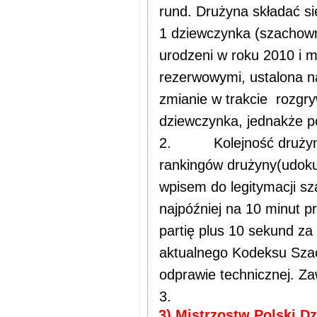
rund. Drużyna składać si
1 dziewczynka (szachowni
urodzeni w roku 2010 i m
rezerwowymi, ustalona n
zmianie w trakcie
rozgry
dziewczynka, jednakże po
2.
Kolejność druży
rankingów drużyny(udok
wpisem do legitymacji s
najpóźniej na 10 minut p
partię plus 10 sekund za
aktualnego Kodeksu Sza
odprawie technicznej. Za
3.
3) Mistrzostw Polski Dzi