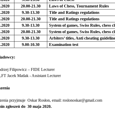
7.2020
20.00-21.30
Laws of Chess, Tournament Rules
7.2020
9.30-13.30
Title and Ratings regulations
7.2020
20.00-21.30
Title and Ratings regulations
7.2020
9.30-13.30
System of games, Swiss Rules, chess c
7.2020
20.00-21.30
System of games, Swiss Rules, chess c
7.2020
9.30-13.30
Arbiters’ titles, Anti cheating guidelin
7.2020
9.00-10.30
Examination test
adowcy:
drzej Filipowicz – FIDE Lecturer
,FT Jacek Matlak - Assistant Lecturer
szenia
zenia przyjmuje
Oskar Rosłon, email: roslonoskar@gmail.com
in zgłoszeń do
30 maja 2020.