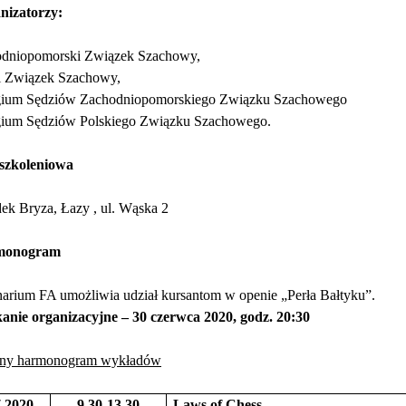
nizatorzy:
dniopomorski Związek Szachowy,
i Związek Szachowy,
ium Sędziów Zachodniopomorskiego Związku Szachowego
ium Sędziów Polskiego Związku Szachowego.
 szkoleniowa
ek Bryza, Łazy , ul. Wąska 2
monogram
arium FA umożliwia udział kursantom w openie „Perła Bałtyku”.
anie organizacyjne – 30 czerwca 2020, godz. 20:30
ny harmonogram wykładów
7.2020
9.30-13.30
Laws of Chess