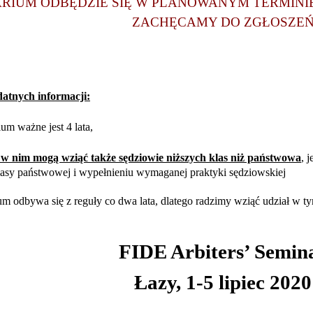
RIUM ODBĘDZIE SIĘ W PLANOWANYM TERMINIE
ZACHĘCAMY DO ZGŁOSZE
atnych informacji:
m ważne jest 4 lata,
 w nim mogą wziąć także sędziowie niższych klas niż państwowa
, 
lasy państwowej i wypełnieniu wymaganej praktyki sędziowskiej
m odbywa się z reguły co dwa lata, dlatego radzimy wziąć udział w 
FIDE Arbiters’ Semin
Łazy, 1-5 lipiec 2020