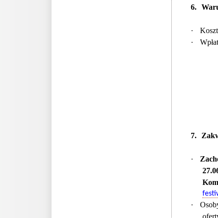
6.
Waru
·
Koszt
·
Wpłat
7.
Zakw
·
Zachę
27.0
Kom
fest
·
Osoby
ofer