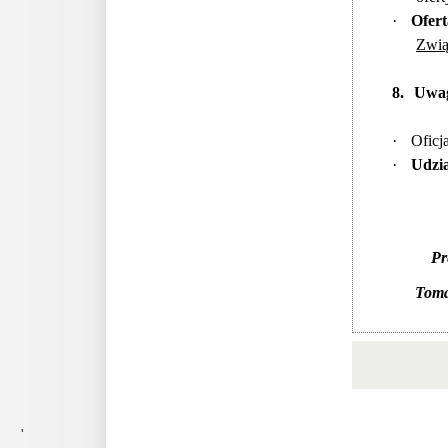
·
Ofert
Zwią
8.
Uwag
·
Oficj
·
Udzia
Pr
Toma
'