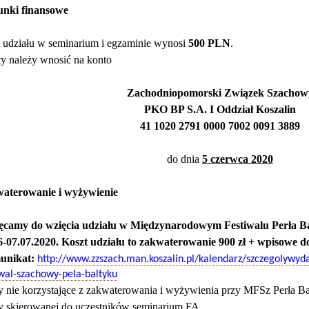
nki finansowe
 udziału w seminarium i egzaminie wynosi
500 PLN
.
y należy wnosić na konto
Zachodniopomorski Związek Szachow
PKO BP S.A. I Oddział Koszalin
41 1020 2791 0000 7002 0091 3889
do dnia
5 czerwca 2020
aterowanie i wyżywienie
camy do wzięcia udziału w Międzynarodowym Festiwalu Perła Bał
6-07.07.2020. Koszt udziału to zakwaterowanie 900 zł + wpisowe d
unikat:
http://www.zzszach.man.koszalin.pl/kalendarz/szczegolywyd
iwal-szachowy-pela-baltyku
 nie korzystające z zakwaterowania i wyżywienia przy MFSz Perła Ba
ty skierowanej do uczestników seminarium FA.