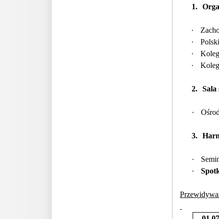
1.
Orga
·
Zacho
·
Polsk
·
Koleg
·
Koleg
2.
Sala
·
Ośrod
3.
Har
·
Semin
·
Spotk
Przewidywa
01.0