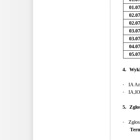
01.0
02.0
02.0
03.0
03.0
04.0
05.0
4.
Wykł
·
IA An
·
IA,IO
5.
Zgło
·
Zgłos
Term