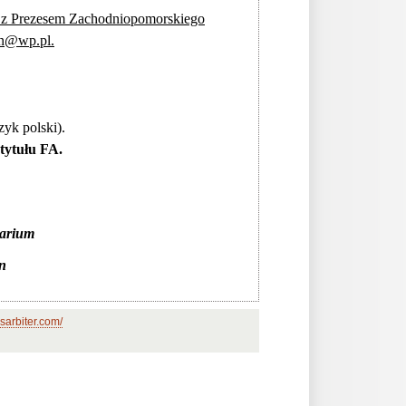
t z Prezesem Zachodniopomorskiego
an@wp.pl.
zyk polski).
tytułu FA.
narium
n
sarbiter.com/