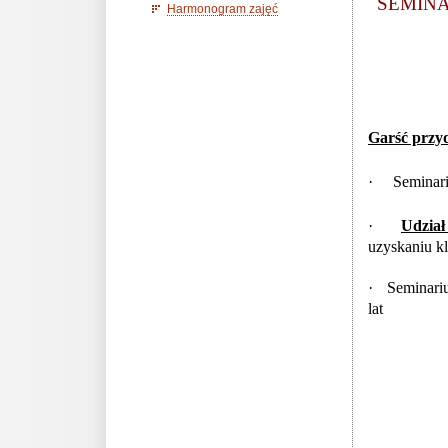
SEMINA
Harmonogram zajęć
Garść przyd
·
Seminariu
·
Udział
uzyskaniu k
·
Seminariu
lat