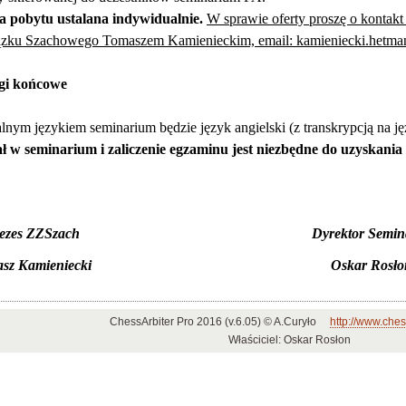
a pobytu ustalana indywidualnie.
W sprawie oferty proszę o kontak
zku Szachowego Tomaszem Kamienieckim, email: kamieniecki.hetm
i końcowe
alnym językiem seminarium będzie język angielski (z transkrypcją na ję
ł w seminarium i zaliczenie egzaminu jest niezbędne do uzyskania 
ezes ZZSzach
Dyrektor Semi
sz Kamieniecki
Oskar Rosło
ChessArbiter Pro 2016 (v.6.05) © A.Curyło
http://www.ches
Właściciel: Oskar Rosłon