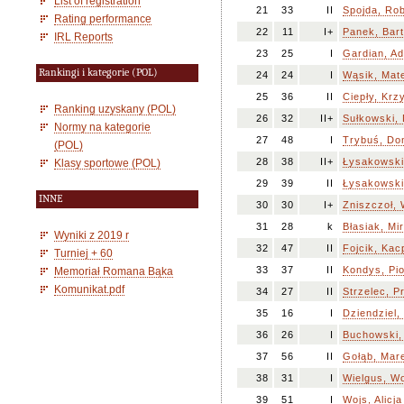
List of registration
21
33
II
Spojda, Rob
Rating performance
22
11
I+
Panek, Bar
IRL Reports
23
25
I
Gardian, A
Rankingi i kategorie (POL)
24
24
I
Wąsik, Mat
25
36
II
Ciepły, Krz
Ranking uzyskany (POL)
26
32
II+
Sułkowski,
Normy na kategorie
27
48
I
Trybuś, Do
(POL)
28
38
II+
Łysakowski
Klasy sportowe (POL)
29
39
II
Łysakowski,
INNE
30
30
I+
Zniszczoł, 
31
28
k
Błasiak, Mi
Wyniki z 2019 r
32
47
II
Fojcik, Kac
Turniej + 60
33
37
II
Kondys, Pio
Memoriał Romana Bąka
Komunikat.pdf
34
27
II
Strzelec, 
35
16
I
Dziendziel,
36
26
I
Buchowski,
37
56
II
Gołąb, Mar
38
31
I
Wielgus, Wo
39
51
I
Wojs, Alicja