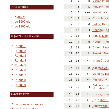
3
2
FM
Ustianovich
4
8
k
Polczyk, Mi
INNE WYNIKI
5
5
k++
Kowalczyk,
Kobiety
6
7
m
Orzechowsk
do 1600 elo
7
3
FM
Polok, Kac
do 1900 elo
8
17
I
Grochol, Ka
9
13
I
Kania, Domi
KOJARZENIA / WYNIKI
10
4
IM
Nester, Iho
Runda 1
11
19
I
Distel, Paw
Runda 2
12
20
k
Furtak, Jo
Runda 3
Runda 4
13
15
I++
Trybuś, Dan
Runda 5
14
14
k
Adamczyk,
Runda 6
15
10
k+
Małecki, Ra
Runda 7
16
12
I++
Posłuszny,
Runda 8
Runda 9
Bekieszczu
17
69
I
Mirosław
18
21
I+
Herwy, Jak
RAPORTY FIDE
19
23
I++
Obrochta, 
List of rating changes
20
34
I
Sputowski,