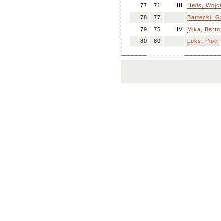
77
71
III
Helis, Wojc
78
77
Bartecki, G
79
75
IV
Mika, Barto
80
80
Luks, Piotr