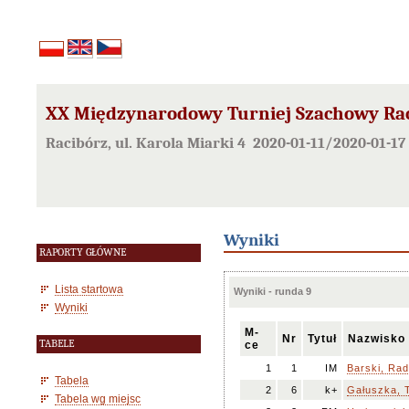
XX Międzynarodowy Turniej Szachowy Ra
Racibórz, ul. Karola Miarki 4 2020-01-11/2020-01-17
Wyniki
RAPORTY GŁÓWNE
Lista startowa
Wyniki - runda 9
Wyniki
M-
Nr
Tytuł
Nazwisko 
TABELE
ce
1
1
IM
Barski, Ra
Tabela
2
6
k+
Gałuszka, 
Tabela wg miejsc