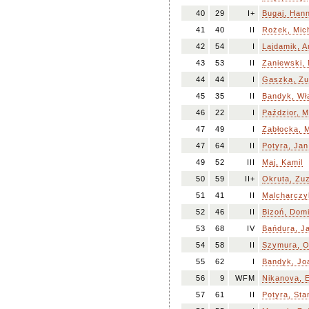
40
29
I+
Bugaj, Han
41
40
II
Rożek, Mic
42
54
I
Lajdamik, 
43
53
II
Zaniewski,
44
44
I
Gaszka, Z
45
35
II
Bandyk, Wł
46
22
I
Paździor, M
47
49
I
Zabłocka, 
47
64
II
Potyra, Jan
49
52
III
Maj, Kamil
50
59
II+
Okruta, Zu
51
41
II
Malcharczy
52
46
II
Bizoń, Domi
53
68
IV
Bańdura, J
54
58
II
Szymura, O
55
62
I
Bandyk, Jo
56
9
WFM
Nikanova, E
57
61
II
Potyra, Sta