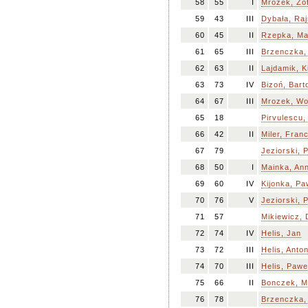
58
55
I
Mrozek, Zof
59
43
III
Dybała, Ra
60
45
II
Rzepka, Ma
61
65
III
Brzenczka,
62
63
II
Lajdamik, K
63
73
IV
Bizoń, Bart
64
67
III
Mrozek, Wo
65
18
Pirvulescu,
66
42
II
Miler, Fran
67
79
Jeziorski, P
68
50
I
Mainka, An
69
60
IV
Kijonka, Pa
70
76
V
Jeziorski, 
71
57
Mikiewicz, 
72
74
IV
Helis, Jan
73
72
III
Helis, Anto
74
70
III
Helis, Pawe
75
66
II
Bonczek, M
76
78
Brzenczka,