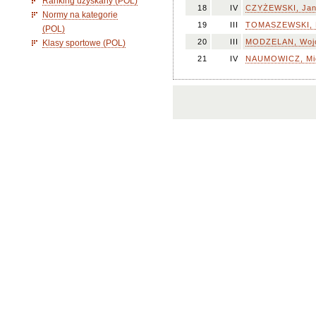
Ranking uzyskany (POL)
18
IV
CZYŻEWSKI, Ja
Normy na kategorie
19
III
TOMASZEWSKI, 
(POL)
20
III
MODZELAN, Woj
Klasy sportowe (POL)
21
IV
NAUMOWICZ, Mi