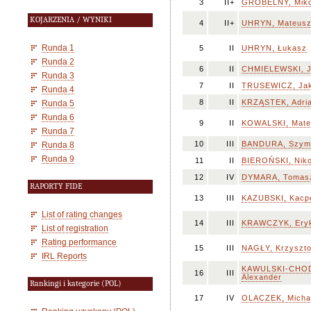
3
II+
GROBELNY, Miko
KOJARZENIA / WYNIKI
4
II+
UHRYN, Mateus
Runda 1
5
II
UHRYN, Łukasz
Runda 2
6
II
CHMIELEWSKI, 
Runda 3
7
II
TRUSEWICZ, Ja
Runda 4
8
II
KRZĄSTEK, Adri
Runda 5
Runda 6
9
II
KOWALSKI, Mate
Runda 7
10
III
BANDURA, Szym
Runda 8
Runda 9
11
II
BIEROŃSKI, Nik
12
IV
DYMARA, Tomas
RAPORTY FIDE
13
III
KAZUBSKI, Kacp
List of rating changes
14
III
KRAWCZYK, Ery
List of registration
Rating performance
15
III
NAGŁY, Krzyszto
IRL Reports
KAWULSKI-CHOD
16
III
Alexander
Rankingi i kategorie (POL)
17
IV
OLACZEK, Micha