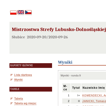
Mistrzostwa Strefy Lubusko-Dolnośląskiej 
Słubice 2020-09-20/2020-09-26
Wyniki
RAPORTY GŁÓWNE
Lista startowa
Wyniki - runda 9
Wyniki
M-
Tytuł
Nazwisko Imię
TABELE
ce
1
I+
KOMENDECKI, An
Tabela
2
II
JANICKI, Tomas
Tabela wg miejsc