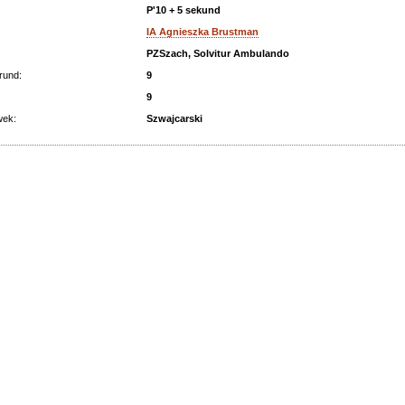
P'10 + 5 sekund
IA Agnieszka Brustman
PZSzach, Solvitur Ambulando
rund:
9
9
wek:
Szwajcarski