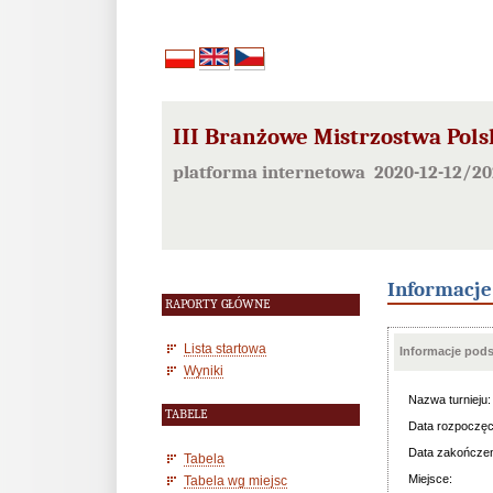
III Branżowe Mistrzostwa Pols
platforma internetowa 2020-12-12/20
Informacj
RAPORTY GŁÓWNE
Lista startowa
Informacje pod
Wyniki
Nazwa turnieju:
TABELE
Data rozpoczęc
Data zakończen
Tabela
Miejsce:
Tabela wg miejsc