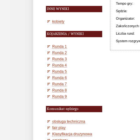
Tempo gry:
INNE WYNIKI
Sędzia:
Organizator:
kobiety
Zakończonych 
Liczba rund:
KOJARZENIA / WYNIKI
System rozgry
Runda 1
Runda 2
Runda 3
Runda 4
Runda 5
Runda 6
Runda 7
Runda 8
Runda 9
Komunikat sędziego
obsługa techniczna
fair play
Klasyfikacja druzynowa