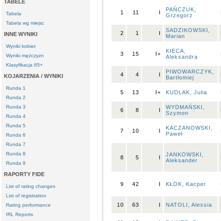
TABELE
PAŃCZUK,
1
11
I
Tabela
Grzegorz
Tabela wg miejsc
SADZIKOWSKI,
2
1
I
INNE WYNIKI
Marian
Wyniki kobiet
KIECA,
3
15
I+
Wyniki mężczyzn
Aleksandra
Klasyfikacja 65+
PIWOWARCZYK,
4
4
I
KOJARZENIA / WYNIKI
Bartłomiej
Runda 1
5
13
I+
KUDLAK, Julia
Runda 2
Runda 3
WYDMAŃSKI,
6
8
I
Szymon
Runda 4
Runda 5
KACZANOWSKI,
7
10
I
Paweł
Runda 6
Runda 7
Runda 8
JANKOWSKI,
8
5
I
Aleksander
Runda 9
RAPORTY FIDE
9
42
I
KŁOK, Kacper
List of rating changes
List of registration
10
63
I
NATOLI, Alessia
Rating performance
IRL Reports