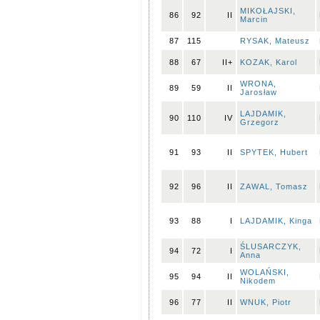
MIKOŁAJSKI,
86
92
II
Marcin
87
115
RYSAK, Mateusz
88
67
II+
KOZAK, Karol
WRONA,
89
59
II
Jarosław
LAJDAMIK,
90
110
IV
Grzegorz
91
93
II
SPYTEK, Hubert
92
96
II
ZAWAL, Tomasz
93
88
I
LAJDAMIK, Kinga
ŚLUSARCZYK,
94
72
I
Anna
WOLAŃSKI,
95
94
II
Nikodem
96
77
II
WNUK, Piotr