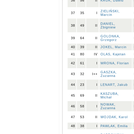
36
56
II
KRUK, Dawid
ZIELIŃSKI,
37
35
I
Marcin
DANIEL,
38
49
II
Zbigniew
GOLONKA,
39
64
II
Grzegorz
40
39
II
JOKEL, Marcin
41
80
IV
OLAS, Kajetan
42
61
I
WRONA, Florian
GASZKA,
43
32
I++
Zuzanna
44
23
I
LENART, Jakub
KASZUBA,
45
69
II
Michał
NOWAK,
46
58
I
Zuzanna
47
53
II
WOJDAK, Karol
48
38
I
PAWLAK, Emilia