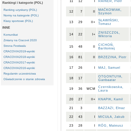
11
12
I
RAINER, Piotr
Rankingi i kategorie (POL)
MAĆKOWIAK,
Ranking uzyskany (POL)
12
7
II
Szymon
Normy na kategorie (POL)
SŁAWIŃSKI,
Klasy sportowe (POL)
13
29
II+
Tomasz
INNE
ZNISZCZOŁ,
14
22
I+
Komunikat
Wiktoria
Zmiany na Cracovii 2020
CICHOŃ,
Strona Festiwalu
15
48
II
Bartłomiej
CRACOVIA2019-wyniki
CRACOVIA2018-wyniki
16
81
II
BRZEZINA, Piotr
CRACOVIA2017-wyniki
17
26
I
MAJ, Samuel
CRACOVIA2016-wyniki
Regulamin uczestnictwa
OTGONTUYA,
18
17
Oświadczenie o stanie zdrowia
Ganbaatar
Czernikowska,
19
36
WCM
Laura
20
27
II+
KNAPIK, Kamil
21
3
BAZZAZI, Elnaz
22
43
I
MICUŁA, Jakub
23
28
I
RÓG, Mateusz