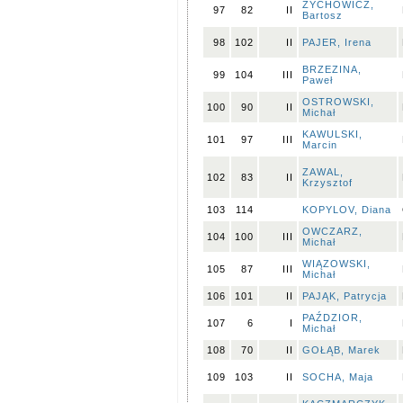
ZYCHOWICZ,
97
82
II
Bartosz
98
102
II
PAJER, Irena
BRZEZINA,
99
104
III
Paweł
OSTROWSKI,
100
90
II
Michał
KAWULSKI,
101
97
III
Marcin
ZAWAL,
102
83
II
Krzysztof
103
114
KOPYLOV, Diana
OWCZARZ,
104
100
III
Michał
WIĄZOWSKI,
105
87
III
Michał
106
101
II
PAJĄK, Patrycja
PAŹDZIOR,
107
6
I
Michał
108
70
II
GOŁĄB, Marek
109
103
II
SOCHA, Maja