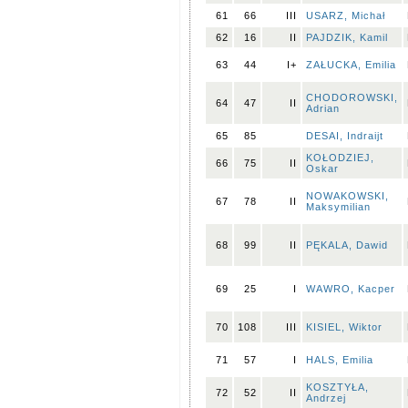
61
66
III
USARZ, Michał
62
16
II
PAJDZIK, Kamil
63
44
I+
ZAŁUCKA, Emilia
CHODOROWSKI,
64
47
II
Adrian
65
85
DESAI, Indraijt
KOŁODZIEJ,
66
75
II
Oskar
NOWAKOWSKI,
67
78
II
Maksymilian
68
99
II
PĘKALA, Dawid
69
25
I
WAWRO, Kacper
70
108
III
KISIEL, Wiktor
71
57
I
HALS, Emilia
KOSZTYŁA,
72
52
II
Andrzej