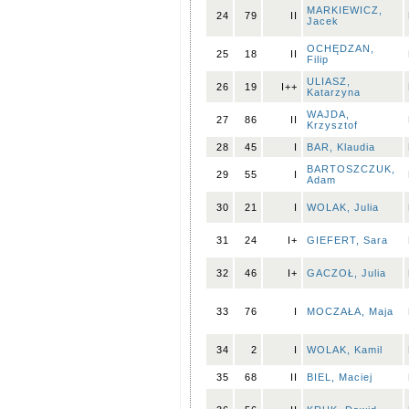
MARKIEWICZ,
24
79
II
Jacek
OCHĘDZAN,
25
18
II
Filip
ULIASZ,
26
19
I++
Katarzyna
WAJDA,
27
86
II
Krzysztof
28
45
I
BAR, Klaudia
BARTOSZCZUK,
29
55
I
Adam
30
21
I
WOLAK, Julia
31
24
I+
GIEFERT, Sara
32
46
I+
GACZOŁ, Julia
33
76
I
MOCZAŁA, Maja
34
2
I
WOLAK, Kamil
35
68
II
BIEL, Maciej