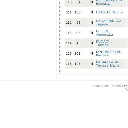
KACZMARCZYK,
110
84
III
Bolesław
111
106
III
HANKUS, Michał
SZCZEPAŃSKA,
112
98
II
Jagoda
FELIKS,
113
95
II
Agnieszka
KUNACH,
114
40
III
Tomasz
KONIECZYŃSKI,
115
109
III
Bartosz
KABAROWSKI,
116
107
III
Tomasz Maciej
ChessArbiter Pro 2016 (
Wł