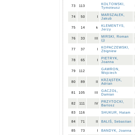
KOŁTOWSKI,
73
113
Tymoteusz
MARSZAŁEK,
74
50
I
Jakub
KLEMENTYS,
75
14
k
Jerzy
MIRSKI, Roman
76
33
III
(j)
KOPACZEWSKI,
77
37
I
Zbigniew
PIETRYK,
78
65
I
Joanna
GAWRON,
79
112
Wojciech
KRZĄSTEK,
80
89
II
Adrian
GACZOŁ,
81
105
III
Damian
PRZYTOCKI,
82
111
IV
Bartosz
83
116
SHUKUR, Hatam
84
71
II
BALIŚ, Sebastian
85
73
I
BANDYK, Joanna