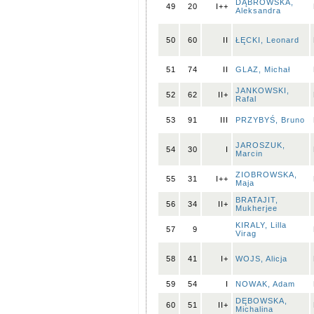
DĄBROWSKA,
49
20
I++
Aleksandra
50
60
II
ŁĘCKI, Leonard
51
74
II
GLAZ, Michał
JANKOWSKI,
52
62
II+
Rafal
53
91
III
PRZYBYŚ, Bruno
JAROSZUK,
54
30
I
Marcin
ZIOBROWSKA,
55
31
I++
Maja
BRATAJIT,
56
34
II+
Mukherjee
KIRALY, Lilla
57
9
Virag
58
41
I+
WOJS, Alicja
59
54
I
NOWAK, Adam
DĘBOWSKA,
60
51
II+
Michalina