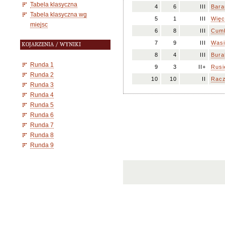
Tabela klasyczna
4
6
III
Bara
Tabela klasyczna wg
5
1
III
Więc
miejsc
6
8
III
Cumb
7
9
III
Wasi
KOJARZENIA / WYNIKI
8
4
III
Bura
Runda 1
9
3
II+
Rusi
Runda 2
10
10
II
Racz
Runda 3
Runda 4
Runda 5
Runda 6
Runda 7
Runda 8
Runda 9