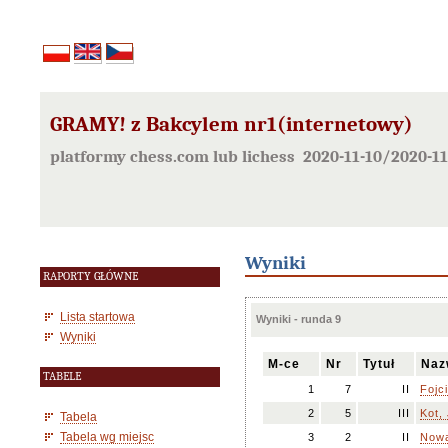
GRAMY! z Bakcylem nr1(internetowy)
platformy chess.com lub lichess 2020-11-10/2020-11
Wyniki
RAPORTY GŁÓWNE
Lista startowa
Wyniki - runda 9
Wyniki
M-ce
Nr
Tytuł
Naz
TABELE
1
7
II
Fojc
2
5
III
Kot,
Tabela
Tabela wg miejsc
3
2
II
Nowa