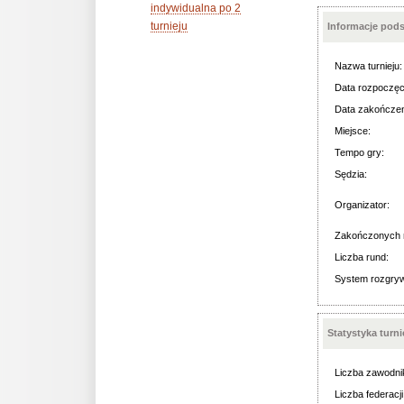
indywidualna po 2
turnieju
Informacje pod
Nazwa turnieju:
Data rozpoczęc
Data zakończen
Miejsce:
Tempo gry:
Sędzia:
Organizator:
Zakończonych 
Liczba rund:
System rozgry
Statystyka turn
Liczba zawodni
Liczba federacji