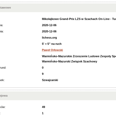
stawowe
Mikołajkowe Grand-Prix LZS w Szachach On-Line - Tur
ia:
2020-12-06
ia:
2020-12-06
lichess.org
5' + 5'' na ruch
Paweł Orłowski
Warmińsko-Mazurskie Zrzeszenie Ludowe Zespoły Sp
Warmińsko-Mazurski Związek Szachowy
rund:
0
9
wek:
Szwajcarski
iejowa
ków:
49
:
1