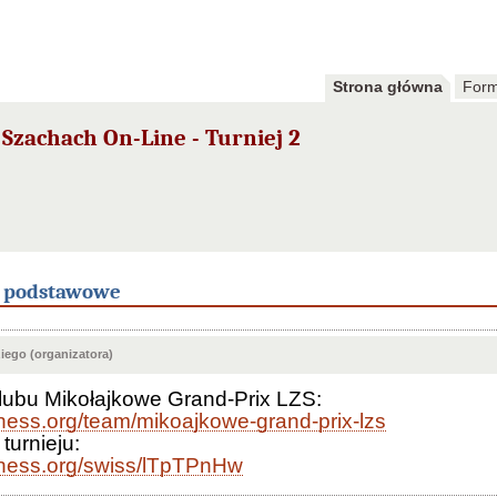
Strona główna
Form
Szachach On-Line - Turniej 2
e podstawowe
ego (organizatora)
klubu Mikołajkowe Grand-Prix LZS:
ichess.org/team/mikoajkowe-grand-prix-lzs
turnieju:
ichess.org/swiss/lTpTPnHw