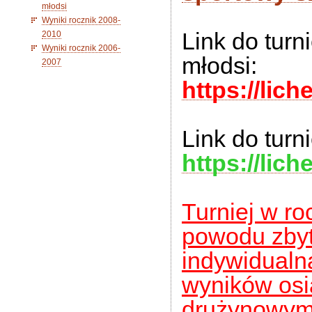
młodsi
Wyniki rocznik 2008-
Link do turn
2010
Wyniki rocznik 2006-
młodsi:
2007
https://lic
Link do turn
https://lic
Turniej w r
powodu zbyt 
indywidualn
wyników osi
drużynowym,