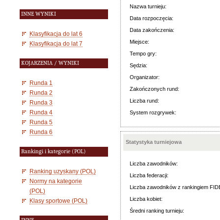
Nazwa turnieju:
INNE WYNIKI
Data rozpoczęcia:
Data zakończenia:
Klasyfikacja do lat 6
Miejsce:
Klasyfikacja do lat 7
Tempo gry:
KOJARZENIA / WYNIKI
Sędzia:
Organizator:
Runda 1
Zakończonych rund:
Runda 2
Liczba rund:
Runda 3
Runda 4
System rozgrywek:
Runda 5
Runda 6
Statystyka turniejowa
Rankingi i kategorie (POL)
Liczba zawodników:
Ranking uzyskany (POL)
Liczba federacji:
Normy na kategorie
Liczba zawodników z rankingiem FID
(POL)
Liczba kobiet:
Klasy sportowe (POL)
Średni ranking turnieju: