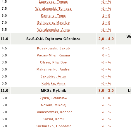
4.5
Laurusas, Tomas
½ - ½
7.5
Warakomski, Tomasz
½ - ½
8.0
Kantans, Toms
1 - 0
7.0
Schippers, Maurice
1 - 0
5.5
Warakomska, Anna
½ - ½
Wr
11.0
Sz.S.O.N. Dąbrowa Górnicza
2,0 - 4,0
4.5
Kosakowski, Jakub
0 - 1
5.0
Pacan-Milej, Kosma
0 - 1
3.0
Olsen, Filip Boe
½ - ½
6.0
Maksimenko, Andrei
½ - ½
5.0
Jakubiec, Artur
½ - ½
6.5
Kubicka, Anna
½ - ½
11.0
MKSz Rybnik
3,0 - 3,0
L
5.0
Żyłka, Stanisław
1 - 0
5.0
Nowak, Mikołaj
½ - ½
5.0
Tomaszewski, Kacper
½ - ½
6.0
Kozioł, Kamil
½ - ½
5.0
Kucharska, Honorata
½ - ½