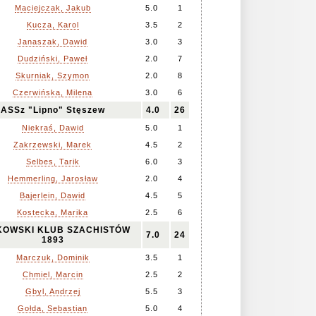
Maciejczak, Jakub
5.0
1
Kucza, Karol
3.5
2
Janaszak, Dawid
3.0
3
Dudziński, Paweł
2.0
7
Skurniak, Szymon
2.0
8
Czerwińska, Milena
3.0
6
ASSz "Lipno" Stęszew
4.0
26
Niekraś, Dawid
5.0
1
Zakrzewski, Marek
4.5
2
Selbes, Tarik
6.0
3
Hemmerling, Jarosław
2.0
4
Bajerlein, Dawid
4.5
5
Kostecka, Marika
2.5
6
OWSKI KLUB SZACHISTÓW
7.0
24
1893
Marczuk, Dominik
3.5
1
Chmiel, Marcin
2.5
2
Gbyl, Andrzej
5.5
3
Gołda, Sebastian
5.0
4