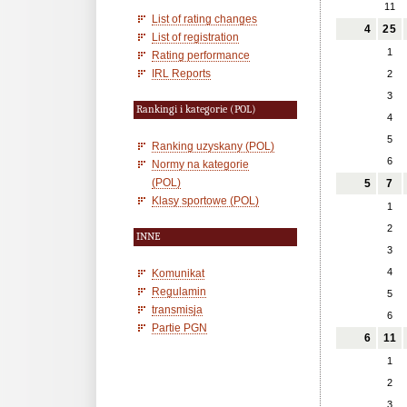
11
List of rating changes
4
25
List of registration
1
Rating performance
IRL Reports
2
3
Rankingi i kategorie (POL)
4
5
Ranking uzyskany (POL)
6
Normy na kategorie
(POL)
5
7
Klasy sportowe (POL)
1
2
INNE
3
4
Komunikat
Regulamin
5
transmisja
6
Partie PGN
6
11
1
2
3