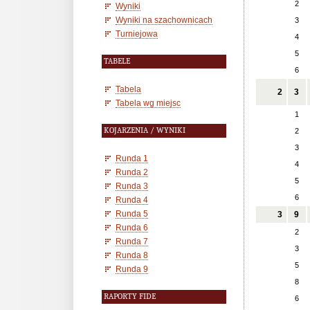
2
Wyniki
Wyniki na szachownicach
3
Turniejowa
4
5
TABELE
6
Tabela
2
3
Tabela wg miejsc
1
KOJARZENIA / WYNIKI
2
3
Runda 1
4
Runda 2
5
Runda 3
6
Runda 4
Runda 5
3
9
Runda 6
2
Runda 7
3
Runda 8
5
Runda 9
8
RAPORTY FIDE
6