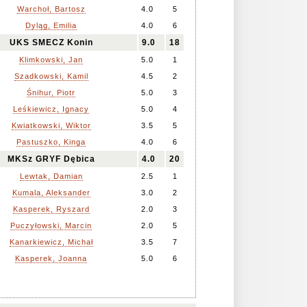
Warchoł, Bartosz
4.0
5
Dyląg, Emilia
4.0
6
UKS SMECZ Konin
9.0
18
Klimkowski, Jan
5.0
1
Szadkowski, Kamil
4.5
2
Śnihur, Piotr
5.0
3
Leśkiewicz, Ignacy
5.0
4
Kwiatkowski, Wiktor
3.5
5
Pastuszko, Kinga
4.0
6
MKSz GRYF Dębica
4.0
20
Lewtak, Damian
2.5
1
Kumala, Aleksander
3.0
2
Kasperek, Ryszard
2.0
3
Puczyłowski, Marcin
2.0
5
Kanarkiewicz, Michał
3.5
7
Kasperek, Joanna
5.0
6