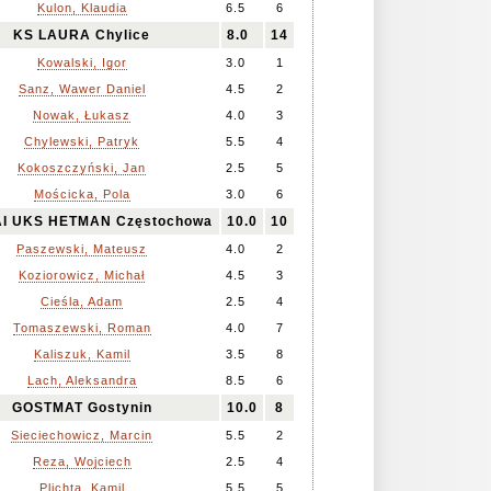
Kulon, Klaudia
6.5
6
KS LAURA Chylice
8.0
14
Kowalski, Igor
3.0
1
Sanz, Wawer Daniel
4.5
2
Nowak, Łukasz
4.0
3
Chylewski, Patryk
5.5
4
Kokoszczyński, Jan
2.5
5
Mościcka, Pola
3.0
6
I UKS HETMAN Częstochowa
10.0
10
Paszewski, Mateusz
4.0
2
Koziorowicz, Michał
4.5
3
Cieśla, Adam
2.5
4
Tomaszewski, Roman
4.0
7
Kaliszuk, Kamil
3.5
8
Lach, Aleksandra
8.5
6
GOSTMAT Gostynin
10.0
8
Sieciechowicz, Marcin
5.5
2
Reza, Wojciech
2.5
4
Plichta, Kamil
5.5
5