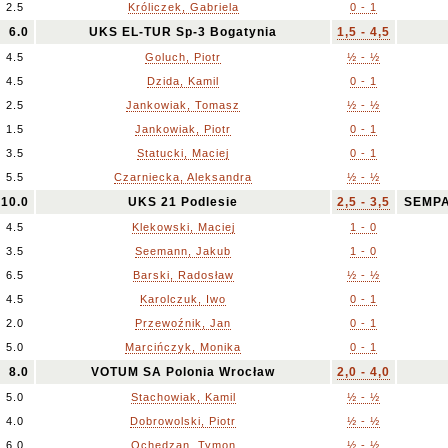
2.5
Króliczek, Gabriela
0 - 1
6.0
UKS EL-TUR Sp-3 Bogatynia
1,5 - 4,5
4.5
Goluch, Piotr
½ - ½
4.5
Dzida, Kamil
0 - 1
2.5
Jankowiak, Tomasz
½ - ½
1.5
Jankowiak, Piotr
0 - 1
3.5
Statucki, Maciej
0 - 1
5.5
Czarniecka, Aleksandra
½ - ½
10.0
UKS 21 Podlesie
2,5 - 3,5
SEMPA
4.5
Klekowski, Maciej
1 - 0
3.5
Seemann, Jakub
1 - 0
6.5
Barski, Radosław
½ - ½
4.5
Karolczuk, Iwo
0 - 1
2.0
Przewoźnik, Jan
0 - 1
5.0
Marcińczyk, Monika
0 - 1
8.0
VOTUM SA Polonia Wrocław
2,0 - 4,0
5.0
Stachowiak, Kamil
½ - ½
4.0
Dobrowolski, Piotr
½ - ½
6.0
Ochędzan, Tymon
½ - ½