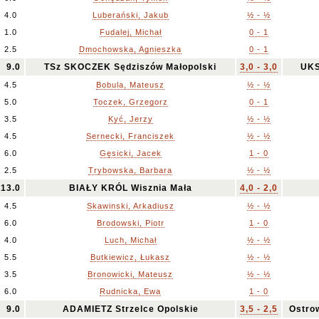
4.0
Luberański, Jakub
½ - ½
1.0
Fudalej, Michał
0 - 1
2.5
Dmochowska, Agnieszka
0 - 1
9.0
TSz SKOCZEK Sędziszów Małopolski
3,0 - 3,0
UKS
4.5
Bobula, Mateusz
½ - ½
5.0
Toczek, Grzegorz
0 - 1
3.5
Kyć, Jerzy
½ - ½
4.5
Sernecki, Franciszek
½ - ½
6.0
Gęsicki, Jacek
1 - 0
2.5
Trybowska, Barbara
½ - ½
13.0
BIAŁY KRÓL Wisznia Mała
4,0 - 2,0
4.5
Skawinski, Arkadiusz
½ - ½
6.0
Brodowski, Piotr
1 - 0
4.0
Luch, Michał
½ - ½
5.5
Butkiewicz, Łukasz
½ - ½
3.5
Bronowicki, Mateusz
½ - ½
6.0
Rudnicka, Ewa
1 - 0
9.0
ADAMIETZ Strzelce Opolskie
3,5 - 2,5
Ostro