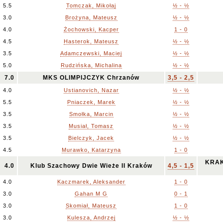
5.5
Tomczak, Mikołaj
½ - ½
3.0
Brożyna, Mateusz
½ - ½
4.0
Żochowski, Kacper
1 - 0
4.5
Hasterok, Mateusz
½ - ½
3.5
Adamczewski, Maciej
½ - ½
5.0
Rudzińska, Michalina
½ - ½
7.0
MKS OLIMPIJCZYK Chrzanów
3,5 - 2,5
4.0
Ustianovich, Nazar
½ - ½
5.5
Pniaczek, Marek
½ - ½
3.5
Smołka, Marcin
½ - ½
3.5
Musiał, Tomasz
½ - ½
3.5
Bielczyk, Jacek
½ - ½
4.5
Murawko, Katarzyna
1 - 0
KRAK
4.0
Klub Szachowy Dwie Wieże II Kraków
4,5 - 1,5
4.0
Kaczmarek, Aleksander
1 - 0
3.0
Gahan M G
0 - 1
3.0
Skomiał, Mateusz
1 - 0
3.0
Kulesza, Andrzej
½ - ½