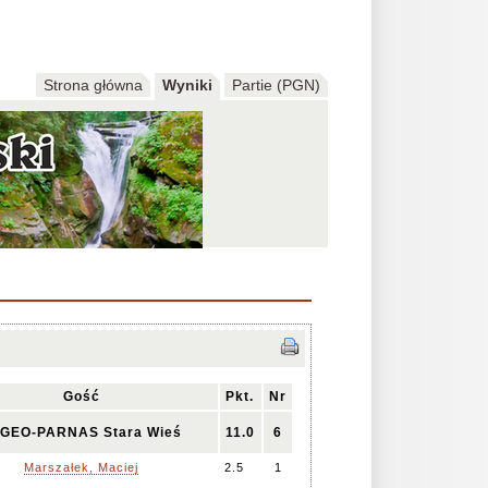
Strona główna
Wyniki
Partie (PGN)
Gość
Pkt.
Nr
GEO-PARNAS Stara Wieś
11.0
6
Marszałek, Maciej
2.5
1