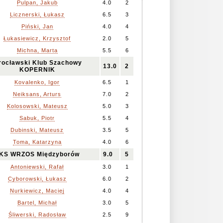
Pulpan, Jakub
4.0
2
Licznerski, Łukasz
6.5
3
Piński, Jan
4.0
4
Łukasiewicz, Krzysztof
2.0
5
Michna, Marta
5.5
6
ocławski Klub Szachowy
13.0
2
KOPERNIK
Kovalenko, Igor
6.5
1
Neiksans, Arturs
7.0
2
Kolosowski, Mateusz
5.0
3
Sabuk, Piotr
5.5
4
Dubinski, Mateusz
3.5
5
Toma, Katarzyna
4.0
6
KS WRZOS Międzyborów
9.0
5
Antoniewski, Rafał
3.0
1
Cyborowski, Łukasz
6.0
2
Nurkiewicz, Maciej
4.0
4
Bartel, Michał
3.0
5
Śliwerski, Radosław
2.5
9