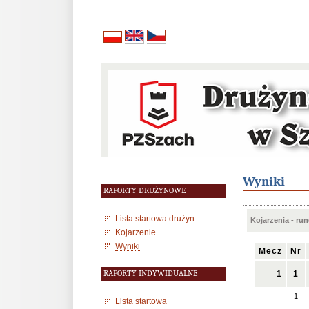
Wyniki
RAPORTY DRUŻYNOWE
Lista startowa drużyn
Kojarzenia - run
Kojarzenie
Wyniki
Mecz
Nr
RAPORTY INDYWIDUALNE
1
1
1
Lista startowa