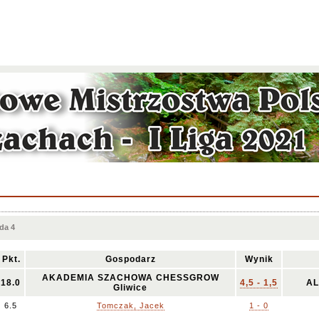
da 4
Pkt.
Gospodarz
Wynik
AKADEMIA SZACHOWA CHESSGROW
18.0
4,5 - 1,5
AL
Gliwice
6.5
Tomczak, Jacek
1 - 0