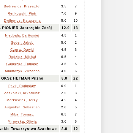
Budrewicz, Krzysztof
3.5
7
Renkowski, Piotr
7.0
9
Dwilewicz, Katarzyna
5.0
10
 PIONIER Jastrzębie Zdrój
12.0
13
Niedbała, Bartłomiej
4.5
1
Suder, Jakub
5.0
2
Czerw, Dawid
4.5
3
Redzisz, Michał
6.5
4
Gałuszka, Tomasz
3.5
5
Adamczyk, Zuzanna
4.0
6
GKSz HETMAN Pilzno
8.0
22
Psyk, Radosław
6.0
1
Zaskalski, Arkadiusz
2.5
3
Markiewicz, Jerzy
4.5
4
Augustyn, Sebastian
2.0
5
Mika, Tomasz
6.5
7
Mirowska, Oliwia
3.0
6
wskie Towarzystwo Szachowe
8.0
12