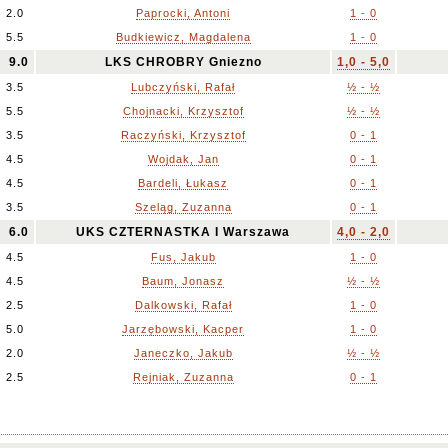
2.0
Paprocki, Antoni
1 - 0
5.5
Budkiewicz, Magdalena
1 - 0
9.0
LKS CHROBRY Gniezno
1,0 - 5,0
3.5
Lubczyński, Rafał
½ - ½
5.5
Chojnacki, Krzysztof
½ - ½
3.5
Raczyński, Krzysztof
0 - 1
4.5
Wojdak, Jan
0 - 1
4.5
Bardeli, Łukasz
0 - 1
3.5
Szeląg, Zuzanna
0 - 1
6.0
UKS CZTERNASTKA I Warszawa
4,0 - 2,0
4.5
Fus, Jakub
1 - 0
4.5
Baum, Jonasz
½ - ½
2.5
Dalkowski, Rafał
1 - 0
5.0
Jarzębowski, Kacper
1 - 0
2.0
Janeczko, Jakub
½ - ½
2.5
Rejniak, Zuzanna
0 - 1