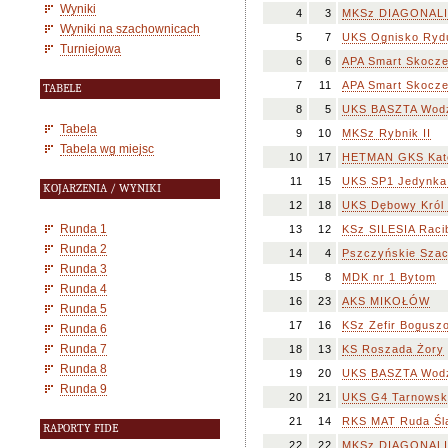
Wyniki
4
3
MKSz DIAGONALIA 
Wyniki na szachownicach
5
7
UKS Ognisko Rydu
Turniejowa
6
6
APA Smart Skocze
7
11
APA Smart Skocze
TABELE
8
5
UKS BASZTA Wodzi
Tabela
9
10
MKSz Rybnik II
Tabela wg miejsc
10
17
HETMAN GKS Kato
11
15
UKS SP1 Jedynka
KOJARZENIA / WYNIKI
12
18
UKS Dębowy Król
Runda 1
13
12
KSz SILESIA Raci
Runda 2
14
4
Pszczyńskie Sza
Runda 3
15
8
MDK nr 1 Bytom
Runda 4
16
23
AKS MIKOŁÓW
Runda 5
17
16
KSz Zefir Bogusz
Runda 6
Runda 7
18
13
KS Roszada Żory
Runda 8
19
20
UKS BASZTA Wodzi
Runda 9
20
21
UKS G4 Tarnowsk
21
14
RKS MAT Ruda Śl
RAPORTY FIDE
22
22
MKSz DIAGONALIA 