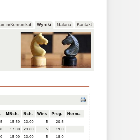
amin/Komunikat
Wyniki
Galeria
Kontakt
.
MBch.
Bch.
Wins
Prog.
Norma
.5
15.50
23.00
5
20.5
.0
17.00
23.00
5
19.0
.0
15.00
23.00
5
18.0