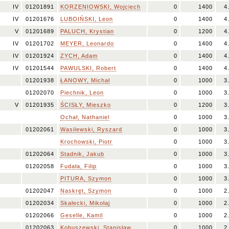
IV
01201891
KORZENIOWSKI, Wojciech
0
1400
4
IV
01201676
LUBOIŃSKI, Leon
0
1400
4
V
01201689
PALUCH, Krystian
0
1200
4
IV
01201702
MEYER, Leonardo
0
1400
4
IV
01201924
ZYCH, Adam
0
1400
4
IV
01201544
PAWULSKI, Robert
0
1400
4
01201938
ŁANOWY, Michał
0
1000
3
01202070
Piechnik, Leon
0
1000
3
V
01201935
ŚCISŁY, Mieszko
0
1200
3
Ochał, Nathaniel
0
1000
3
01202061
Wasilewski, Ryszard
0
1000
3
Krochowski, Piotr
0
1000
3
01202064
Stadnik, Jakub
0
1000
3
01202058
Fudała, Filip
0
1000
3
PITURA, Szymon
0
1000
3
01202047
Naskręt, Szymon
0
1000
2
01202034
Skałecki, Mikołaj
0
1000
2
01202066
Geselle, Kamil
0
1000
2
01202063
Kobuszewski, Stanisław
0
1000
2