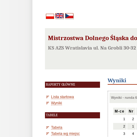
Mistrzostwa Dolnego Śląska do 
KS AZS Wratislavia ul. Na Grobli 30-
Wyniki
RAPORTY GŁÓWNE
Lista startowa
Wyniki - runda 6
Wyniki
M-ce
Nr
TABELE
1
2
2
1
Tabela
Tabela wg miejsc
3
4