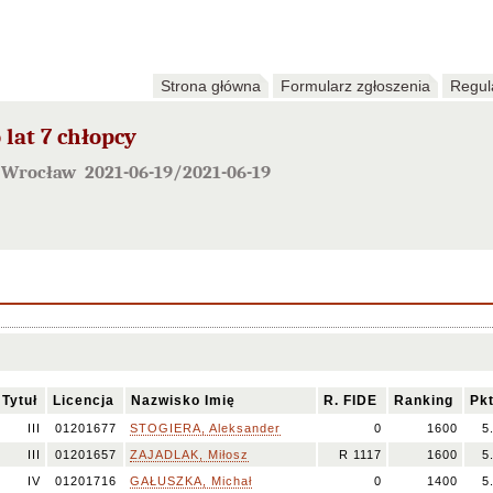
Strona główna
Formularz zgłoszenia
Regul
lat 7 chłopcy
32 Wrocław 2021-06-19/2021-06-19
Tytuł
Licencja
Nazwisko Imię
R. FIDE
Ranking
Pkt
III
01201677
STOGIERA, Aleksander
0
1600
5
III
01201657
ZAJADLAK, Miłosz
R 1117
1600
5
IV
01201716
GAŁUSZKA, Michał
0
1400
5