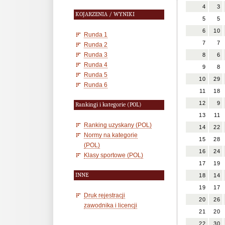
4
3
KOJARZENIA / WYNIKI
5
5
6
10
Runda 1
7
7
Runda 2
Runda 3
8
6
Runda 4
9
8
Runda 5
10
29
Runda 6
11
18
12
9
Rankingi i kategorie (POL)
13
11
Ranking uzyskany (POL)
14
22
Normy na kategorie
15
28
(POL)
16
24
Klasy sportowe (POL)
17
19
INNE
18
14
19
17
Druk rejestracji
20
26
zawodnika i licencji
21
20
22
30