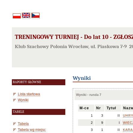
TRENINGOWY TURNIEJ - Do lat 10 - ZGŁO
Klub Szachowy Polonia Wrocław, ul. Piaskowa 7-9 2
Wyniki
RAPORTY GŁÓWNE
Lista startowa
Wyniki - runda 7
Wyniki
M-ce
Nr
Tytuł
Nazw
TABELE
1
3
II
UHRY
2
9
I
WIEC
Tabela
Tabela wg miejsc
3
1
II
KARA