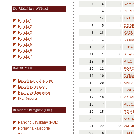
4
16
II
KAMI
KOJARZENIA / WYNIKI
5
4
III
PERUC
6
14
III
TRUS
Runda 1
7
5
II
DOBR
Runda 2
Runda 3
8
18
III
KAZU
Runda 4
9
13
III
DYMA
Runda 5
10
2
II
GIBA
Runda 6
11
11
II+
RZĄD
Runda 7
12
8
III
PIECH
RAPORTY FIDE
13
12
II
POPC
14
10
III
DYMA
List of rating changes
15
20
III
MAŁAS
List of registration
16
21
III
OWCZ
Rating performance
17
19
III
KABA
IRL Reports
18
7
II
PELC
Rankingi i kategorie (POL)
19
15
III
ROME
20
17
III
KORN
Ranking uzyskany (POL)
21
22
IV
WASI
Normy na kategorie
22
6
III
HALH