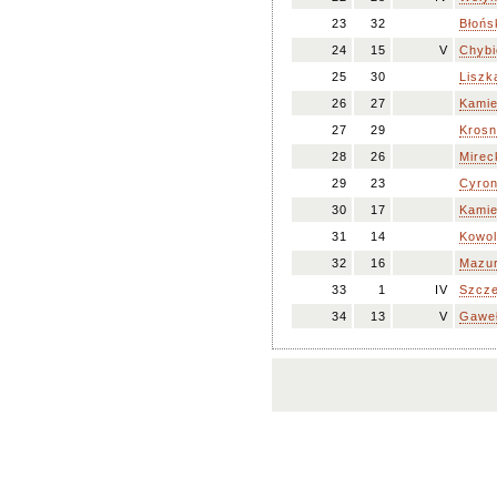
23
32
Błońs
24
15
V
Chybi
25
30
Liszk
26
27
Kamie
27
29
Krosn
28
26
Mirec
29
23
Cyron
30
17
Kamie
31
14
Kowol
32
16
Mazur
33
1
IV
Szcze
34
13
V
Gaweł