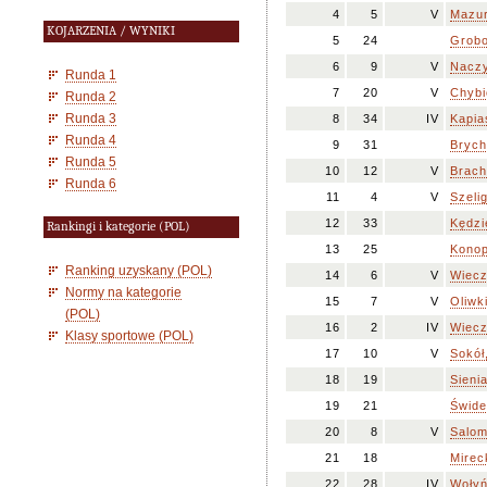
4
5
V
Mazur
KOJARZENIA / WYNIKI
5
24
Grobo
6
9
V
Naczy
Runda 1
7
20
V
Chybi
Runda 2
Runda 3
8
34
IV
Kapia
Runda 4
9
31
Brych
Runda 5
10
12
V
Brach
Runda 6
11
4
V
Szelig
12
33
Kędzi
Rankingi i kategorie (POL)
13
25
Konop
Ranking uzyskany (POL)
14
6
V
Wiecz
Normy na kategorie
15
7
V
Oliwk
(POL)
16
2
IV
Wiecz
Klasy sportowe (POL)
17
10
V
Sokół,
18
19
Sieni
19
21
Świde
20
8
V
Salom
21
18
Mirec
22
28
IV
Wołyń