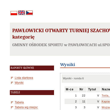
PAWŁOWICKI OTWARTY TURNIEJ SZACHOW
kategorię
GMINNY OŚRODEK SPORTU w PAWŁOWICACH ul.SPORT
Wyniki
RAPORTY GŁÓWNE
Lista startowa
Wyniki - runda 6
Wyniki
M-ce
Nr
Tytuł
Nazw
TABELE
1
22
V
Tetla
2
11
V
Kapia
Tabela
Tabela wg miejsc
3
3
V
Wojtan