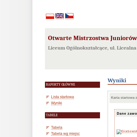
Otwarte Mistrzostwa Juniorów w
Liceum Ogólnokształcące, ul. Licealna
Wyniki
RAPORTY GŁÓWNE
Lista startowa
Karta startowa
Wyniki
Dane zawo
TABELE
Tabela
Tabela wg miejsc