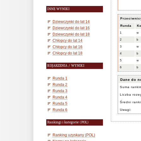
INNE WYNIKI
Przeciwnic
Dziewczynki do lat 14
Runda
Ko
Dziewczynki do lat 16
1
w
Dziewczynki do lat 18
2
b
Chłopcy do lat 14
Chłopcy do lat 16
3
w
Chłopcy do lat 18
4
b
5
w
KOJARZENIA / WYNIKI
6
b
Runda 1
Dane do n
Runda 2
Suma ranki
Runda 3
Liczba rozeg
Runda 4
Średni rank
Runda 5
Runda 6
Uwagi:
Rankingi i kategorie (POL)
Ranking uzyskany (POL)