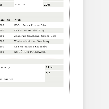
M
Data ur.
2008
Ranking
Klub
800
KSGU Tęcza Krosno Odrz.
600
KSz Stilon Gorzów Wlkp.
800
Akademia Szachowa Zielona Góra
800
Wielkopolski Klub Szachowy
600
KSz Odrodzenie Kożuchów
800
KS GÓRNIK POLKOWICE
zyskany:
1714
3.0
kategorię: