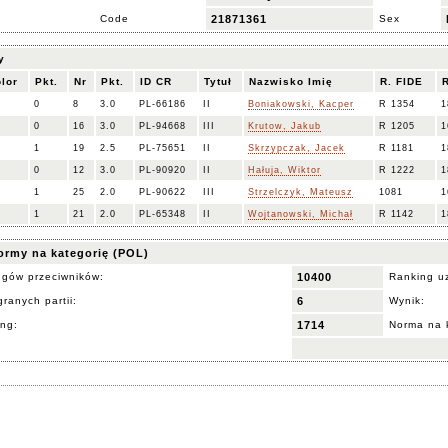
Code
21871361
Sex
y
lor
Pkt.
Nr
Pkt.
ID CR
Tytuł
Nazwisko Imię
R. FIDE
0
8
3.0
PL-66186
II
Boniakowski, Kacper
R 1354
1
0
16
3.0
PL-94668
III
Krutow, Jakub
R 1205
1
1
19
2.5
PL-75651
II
Skrzypczak, Jacek
R 1181
1
0
12
3.0
PL-90920
II
Hałuja, Wiktor
R 1222
1
1
25
2.0
PL-90622
III
Strzelczyk, Mateusz
1081
1
1
21
2.0
PL-65348
II
Wojtanowski, Michał
R 1142
1
ormy na kategorię (POL)
ngów przeciwników:
10400
Ranking u
ranych partii:
6
Wynik:
ing:
1714
Norma na 