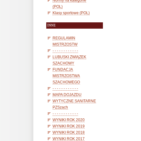
Normy na kategorie
(POL)
Klasy sportowe (POL)
INNE
REGULAMIN
MISTRZOSTW
- - - - - - - - - - - -
LUBUSKI ZWIĄZEK
SZACHOWY
FUNDACJA
MISTRZOSTWA
SZACHOWEGO
- - - - - - - - - - - -
MAPA DOJAZDU
WYTYCZNE SANITARNE
PZSzach
- - - - - - - - - - - -
WYNIKI ROK 2020
WYNIKI ROK 2019
WYNIKI ROK 2018
WYNIKI ROK 2017