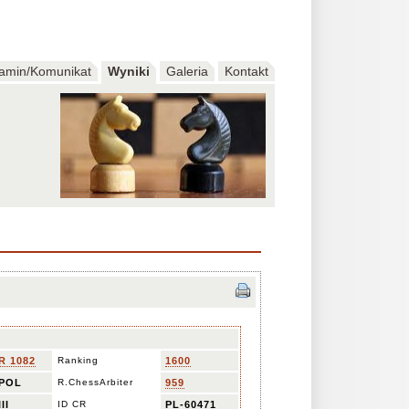
amin/Komunikat
Wyniki
Galeria
Kontakt
R 1082
Ranking
1600
POL
R.ChessArbiter
959
III
ID CR
PL-60471