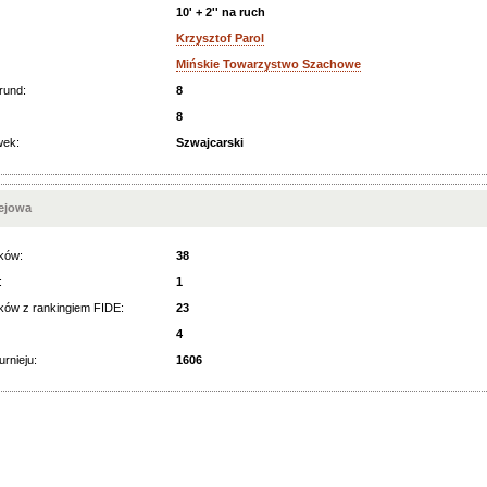
10' + 2'' na ruch
Krzysztof Parol
Mińskie Towarzystwo Szachowe
rund:
8
8
wek:
Szwajcarski
iejowa
ków:
38
:
1
ków z rankingiem FIDE:
23
4
urnieju:
1606