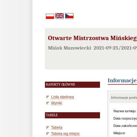
Otwarte Mistrzostwa Mińskie
Mińsk Mazowiecki 2021-09-25/2021-0
Informacj
RAPORTY GŁÓWNE
Lista startowa
Informacje pod
Wyniki
Nazwa turnieju:
TABELE
Data rozpoczęc
Data zakończen
Tabela
Miejsce:
Tabela wg miejsc