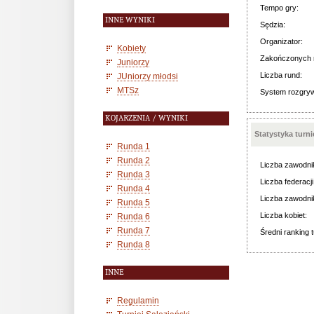
Tempo gry:
INNE WYNIKI
Sędzia:
Organizator:
Kobiety
Zakończonych 
Juniorzy
Liczba rund:
JUniorzy młodsi
MTSz
System rozgry
KOJARZENIA / WYNIKI
Statystyka turn
Runda 1
Runda 2
Liczba zawodni
Runda 3
Liczba federacji
Runda 4
Liczba zawodni
Runda 5
Liczba kobiet:
Runda 6
Runda 7
Średni ranking t
Runda 8
INNE
Regulamin