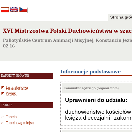
Strona gł
XVI Mistrzostwa Polski Duchowieństwa w szac
Pallotyńskie Centrum Animacji Misyjnej, Konstancin Jezi
02-16
Informacje podstawowe
RAPORTY GŁÓWNE
Lista startowa
Komunikat sędziego (organizatora)
Wyniki
Uprawnieni do udziału:
TABELE
duchowieństwo kościołów 
księża diecezjalni i zakonn
Tabela
Tabela wg miejsc