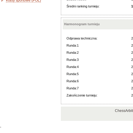
Klasy sportowe (POL)
Średni ranking turnieju:
1
Harmonogram turnieju
Odprawa techniczna:
2
Runda:1
2
Runda:2
2
Runda:3
2
Runda:4
2
Runda:5
2
Runda:6
2
Runda:7
2
Zakończenie turnieju:
2
ChessArbit
'