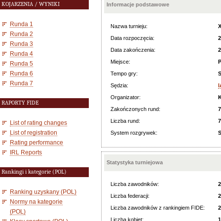
KOJARZENIA / WYNIKI
Informacje podstawowe
Runda 1
Nazwa turnieju:
X
Runda 2
Data rozpoczęcia:
2
Runda 3
Data zakończenia:
2
Runda 4
Miejsce:
P
Runda 5
Runda 6
Tempo gry:
S
Runda 7
Sędzia:
I
Organizator:
K
RAPORTY FIDE
Zakończonych rund:
7
Liczba rund:
7
List of rating changes
List of registration
System rozgrywek:
S
Rating performance
IRL Reports
Statystyka turniejowa
Rankingi i kategorie (POL)
Liczba zawodników:
2
Ranking uzyskany (POL)
Liczba federacji:
2
Normy na kategorie
Liczba zawodników z rankingiem FIDE:
2
(POL)
Liczba kobiet:
1