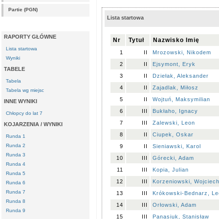
Partie (PGN)
Lista startowa
RAPORTY GŁÓWNE
Nr
Tytuł
Nazwisko Imię
Lista startowa
1
II
Mrozowski, Nikodem
Wyniki
2
II
Ejsymont, Eryk
TABELE
3
II
Dziełak, Aleksander
Tabela
4
II
Zajadlak, Miłosz
Tabela wg miejsc
5
II
Wojtuń, Maksymilian
INNE WYNIKI
6
III
Bukłaho, Ignacy
Chłopcy do lat 7
7
III
Zalewski, Leon
KOJARZENIA / WYNIKI
8
II
Ciupek, Oskar
Runda 1
Runda 2
9
II
Sieniawski, Karol
Runda 3
10
III
Górecki, Adam
Runda 4
11
III
Kopia, Julian
Runda 5
12
III
Korzeniowski, Wojciec
Runda 6
Runda 7
13
III
Krókowski-Bednarz, L
Runda 8
14
III
Orłowski, Adam
Runda 9
15
III
Panasiuk, Stanisław