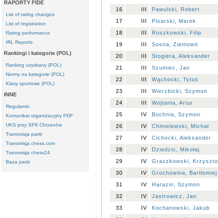
RAPORTY FIDE
16
III
Pawulski, Robert
List of rating changes
17
III
Pisarski, Marek
List of registration
18
III
Roszkowski, Filip
Rating performance
IRL Reports
19
III
Sosna, Ziemowit
Rankingi i kategorie (POL)
20
III
Stogiera, Aleksander
Ranking uzyskany (POL)
21
III
Szumiec, Jan
Normy na kategorie (POL)
22
III
Wąchocki, Tytus
Klasy sportowe (POL)
23
III
Wierzbicki, Szymon
INNE
24
III
Wojtania, Artur
Regulamin
25
IV
Bochnia, Szymon
Komunikat organizacyjny PDF
UKS przy SP8 Chrzanów
26
IV
Chmielewski, Michał
Transmisja partii
27
IV
Cichocki, Aleksander
Transmisja chess.com
28
IV
Dziedzic, Mikołaj
Transmisja chess24
29
IV
Graczkowski, Krzyszto
Baza partii
30
IV
Grochowina, Bartłomiej
31
IV
Harazin, Szymon
32
IV
Jastrowicz, Jan
33
IV
Kochanowski, Jakub