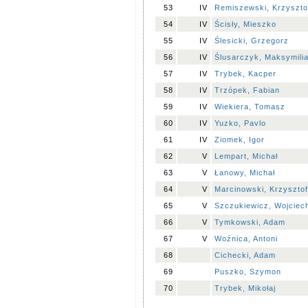
53
IV
Remiszewski, Krzyszto
54
IV
Ścisły, Mieszko
55
IV
Ślesicki, Grzegorz
56
IV
Ślusarczyk, Maksymili
57
IV
Trybek, Kacper
58
IV
Trzópek, Fabian
59
IV
Wiekiera, Tomasz
60
IV
Yuzko, Pavlo
61
IV
Ziomek, Igor
62
V
Lempart, Michał
63
V
Łanowy, Michał
64
V
Marcinowski, Krzysztof
65
V
Szczukiewicz, Wojciec
66
V
Tymkowski, Adam
67
V
Woźnica, Antoni
68
Cichecki, Adam
69
Puszko, Szymon
70
Trybek, Mikołaj