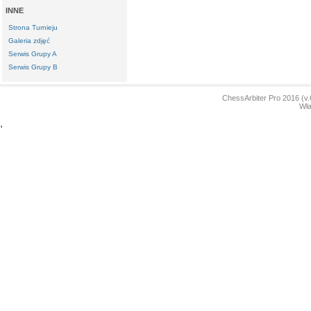
INNE
Strona Turnieju
Galeria zdjęć
Serwis Grupy A
Serwis Grupy B
ChessArbiter Pro 2016 (
Wła
'