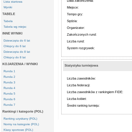
Data zakończenia:
Lista startowa
Wyniki
Miejsce:
TABELE
Tempo gry:
Sędzia:
Tabela
Tabela wg miejsc
Organizator:
INNE WYNIKI
Zakończonych rund:
Dziewczęta do 6 lat
Liczba rund:
Chłopcy do 6 lat
System rozgrywek:
Dziewczęta do 8 lat
Chłopcy do 8 lat
KOJARZENIA / WYNIKI
Statystyka turniejowa
Runda 1
Runda 2
Liczba zawodników:
Runda 3
Liczba federacji:
Runda 4
Liczba zawodników z rankingiem FIDE:
Runda 5
Liczba kobiet:
Runda 6
Runda 7
Średni ranking turnieju:
Rankingi i kategorie (POL)
Ranking uzyskany (POL)
Normy na kategorie (POL)
Klasy sportowe (POL)