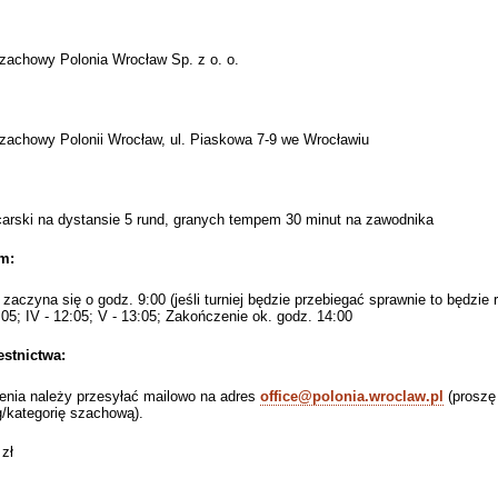
zachowy Polonia Wrocław Sp. z o. o.
zachowy Polonii Wrocław, ul. Piaskowa 7-9 we Wrocławiu
arski na dystansie 5 rund, granych tempem 30 minut na zawodnika
m:
 zaczyna się o godz. 9:00 (jeśli turniej będzie przebiegać sprawnie to będzie 
1:05; IV - 12:05; V - 13:05; Zakończenie ok. godz. 14:00
stnictwa:
enia należy przesyłać mailowo na adres
office@polonia.wroclaw.pl
(proszę 
g/kategorię szachową).
zł