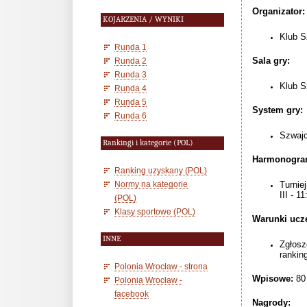
Organizator:
KOJARZENIA / WYNIKI
Klub S
Runda 1
Sala gry:
Runda 2
Runda 3
Klub S
Runda 4
Runda 5
System gry:
Runda 6
Szwajc
Rankingi i kategorie (POL)
Harmonogra
Ranking uzyskany (POL)
Normy na kategorie
Turniej
III - 1
(POL)
Klasy sportowe (POL)
Warunki ucze
INNE
Zgłosz
rankin
Polonia Wrocław - strona
Wpisowe:
80 
Polonia Wrocław -
facebook
Nagrody: