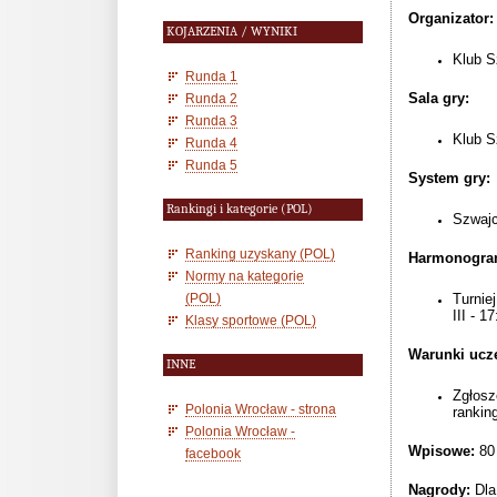
Organizator:
KOJARZENIA / WYNIKI
Klub S
Runda 1
Sala gry:
Runda 2
Runda 3
Klub S
Runda 4
Runda 5
System gry:
Rankingi i kategorie (POL)
Szwajc
Ranking uzyskany (POL)
Harmonogra
Normy na kategorie
(POL)
Turniej
III - 1
Klasy sportowe (POL)
Warunki ucze
INNE
Zgłosz
Polonia Wrocław - strona
rankin
Polonia Wrocław -
Wpisowe:
80 
facebook
Nagrody:
Dla