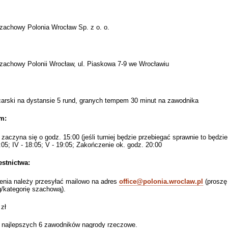
zachowy Polonia Wrocław Sp. z o. o.
zachowy Polonii Wrocław, ul. Piaskowa 7-9 we Wrocławiu
arski na dystansie 5 rund, granych tempem 30 minut na zawodnika
m:
 zaczyna się o godz. 15:00 (jeśli turniej będzie przebiegać sprawnie to będzie
7:05; IV - 18:05; V - 19:05; Zakończenie ok. godz. 20:00
stnictwa:
enia należy przesyłać mailowo na adres
office@polonia.wroclaw.pl
(proszę 
g/kategorię szachową).
zł
 najlepszych 6 zawodników nagrody rzeczowe.