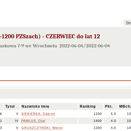
St
1200 PZSzach) - CZERWIEC do lat 12
Piaskowa 7-9 we Wrocławiu 2022-06-04/2022-06-04
Tytuł
Nazwisko Imię
Ranking
Pkt.
MBch
6
V
SIEKIERKA, Gabriel
1200
5.0
13
1
IV
PAWLUS, Olaf
1400
4.0
15
3
V
GRUSZCZYŃSKI, Wiktor
1200
4.0
14