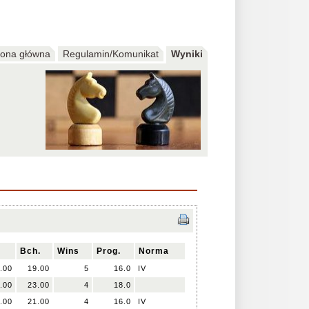
rona główna
Regulamin/Komunikat
Wyniki
.
Bch.
Wins
Prog.
Norma
.00
19.00
5
16.0
IV
.00
23.00
4
18.0
.00
21.00
4
16.0
IV