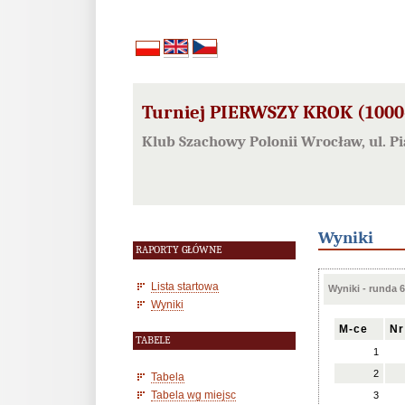
Turniej PIERWSZY KROK (1000-
Klub Szachowy Polonii Wrocław, ul. 
Wyniki
RAPORTY GŁÓWNE
Lista startowa
Wyniki - runda 6
Wyniki
M-ce
Nr
TABELE
1
2
Tabela
Tabela wg miejsc
3