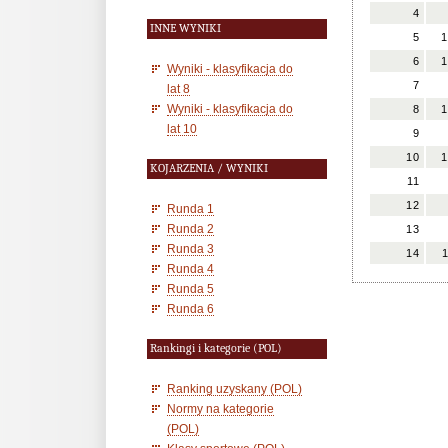
4
INNE WYNIKI
5
1
6
1
Wyniki - klasyfikacja do
7
lat 8
Wyniki - klasyfikacja do
8
1
lat 10
9
10
1
KOJARZENIA / WYNIKI
11
12
Runda 1
Runda 2
13
Runda 3
14
Runda 4
Runda 5
Runda 6
Rankingi i kategorie (POL)
Ranking uzyskany (POL)
Normy na kategorie
(POL)