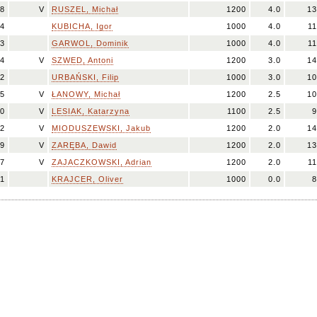
8
V
RUSZEL, Michał
1200
4.0
13
4
KUBICHA, Igor
1000
4.0
11
3
GARWOL, Dominik
1000
4.0
11
4
V
SZWED, Antoni
1200
3.0
14
2
URBAŃSKI, Filip
1000
3.0
10
5
V
ŁANOWY, Michał
1200
2.5
10
0
V
LESIAK, Katarzyna
1100
2.5
9
2
V
MIODUSZEWSKI, Jakub
1200
2.0
14
9
V
ZARĘBA, Dawid
1200
2.0
13
7
V
ZAJACZKOWSKI, Adrian
1200
2.0
11
11
KRAJCER, Oliver
1000
0.0
8