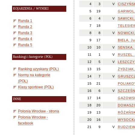
4
3
V
CISZYŃSK
KOJARZENIA / WYNIKI
5
19
GARWOL,
6
4
V
SAWICKI,
Runda 1
7
18
TELESIEW
Runda 2
Runda 3
8
8
V
NOWICKI,
Runda 4
9
17
BIELA, Ju
Runda 5
10
10
V
SENSKA, 
11
1
V
RUSZEL,
Rankingi i kategorie (POL)
12
5
V
LESZCZYŃ
Ranking uzyskany (POL)
13
15
ŻYDZIAK,
Normy na kategorie
14
7
V
GRUSZCZ
(POL)
15
21
POLIAKOV,
Klasy sportowe (POL)
16
6
V
SZCZEŚNI
17
14
GAZOWSKI
INNE
18
20
DOMASZC
Polonia Wrocław - strona
19
13
RÓŻAŃSK
Polonia Wrocław -
20
16
WYSOCKA
facebook
21
9
V
RUDZIEWI