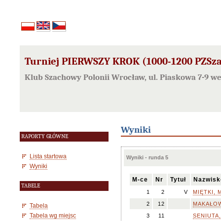
Turniej PIERWSZY KROK (1000-1200 PZSza
Klub Szachowy Polonii Wrocław, ul. Piaskowa 7-9 
Wyniki
RAPORTY GŁÓWNE
Lista startowa
Wyniki - runda 5
Wyniki
M-ce
Nr
Tytuł
Nazwisk
TABELE
1
2
V
MIĘTKI, M
2
12
MAKAŁOW
Tabela
Tabela wg miejsc
3
11
SENIUTA,