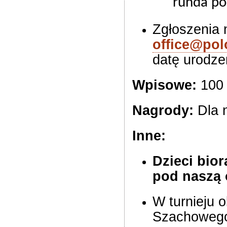
runda po
Zgłoszenia 
office@pol
datę urodze
Wpisowe:
100 
Nagrody:
Dla 
Inne:
Dzieci bior
pod naszą 
W turnieju 
Szachowego.