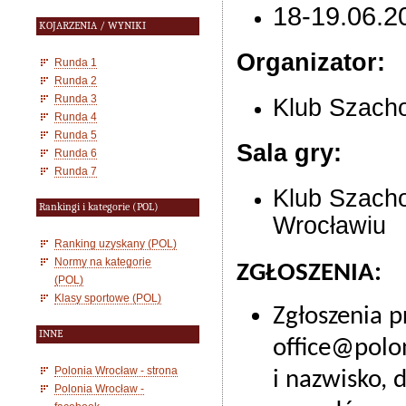
18-19.06.2
KOJARZENIA / WYNIKI
Organizator:
Runda 1
Runda 2
Runda 3
Klub Szacho
Runda 4
Runda 5
Sala gry:
Runda 6
Runda 7
Klub Szacho
Rankingi i kategorie (POL)
Wrocławiu
Ranking uzyskany (POL)
Normy na kategorie
ZGŁOSZENIA:
(POL)
Klasy sportowe (POL)
Zgłoszenia p
INNE
office@polon
Polonia Wrocław - strona
i nazwisko, 
Polonia Wrocław -