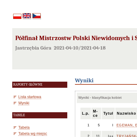
Półfinał Mistrzostw Polski Niewidomych i
Jastrzębia Góra 2021-04-10/2021-04-18
Wyniki
RAPORTY GŁÓWNE
Lista startowa
Wyniki - klasyfikacja kobiet
Wyniki
M-
L.p.
Tytuł
Nazwisko 
TABELE
ce
1
5
I
EGEMAN, E
Tabela
Tabela wg miejsc
2
11
I++
TRYJAŃSKA