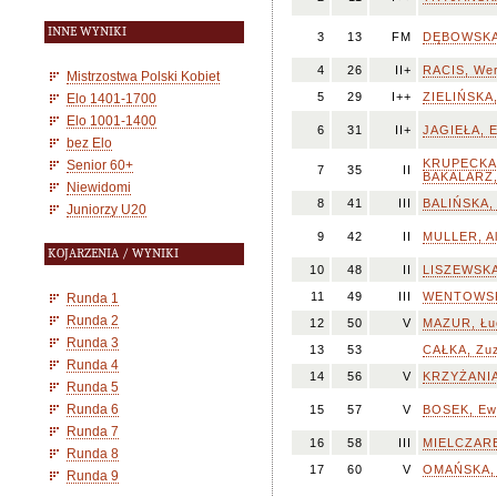
INNE WYNIKI
3
13
FM
DĘBOWSKA,
4
26
II+
RACIS, Wer
Mistrzostwa Polski Kobiet
5
29
I++
ZIELIŃSKA,
Elo 1401-1700
Elo 1001-1400
6
31
II+
JAGIEŁA, E
bez Elo
KRUPECKA
Senior 60+
7
35
II
BAKALARZ,
Niewidomi
8
41
III
BALIŃSKA, 
Juniorzy U20
9
42
II
MULLER, Al
KOJARZENIA / WYNIKI
10
48
II
LISZEWSKA
11
49
III
WENTOWSK
Runda 1
Runda 2
12
50
V
MAZUR, Łu
Runda 3
13
53
CAŁKA, Zu
Runda 4
14
56
V
KRZYŻANIA
Runda 5
Runda 6
15
57
V
BOSEK, Ew
Runda 7
16
58
III
MIELCZAREK
Runda 8
17
60
V
OMAŃSKA, 
Runda 9