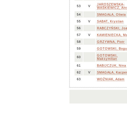
JAROSZEWSKA-
53
V
WAŚKIEWICZ, Ant
54
SMAGAŁA, Oliwia
55
V
SABAT, Krystian
56
RABCZYŃSKI, Jo
57
V
KAMIENIECKA, Ma
58
GRZYWNA, Piotr
59
GOTOWSKI, Bogu
GOTOWSKI,
60
Maksymilian
61
BABIJCZUK, Nina
62
V
SMAGAŁA, Kacpe
63
WOŹNIAK, Adam