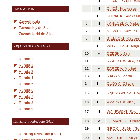
3
III
CHANDRYKO, Wik
4
III
CHĘŚ, Krzysztof
INNE WYNIKI
5
II
KOPACKI, Aleksa
Zawodniczki
6
III
JANECZEK, Maksy
Zawodnicy do 8 lat
7
III
NOWAK, Samuel
Zawodniczki do 8 lat
8
III
BIELECKI, Kacper
9
II
WOYTITZKI, Maja
KOJARZENIA / WYNIKI
10
IV
DĘBSKI, Jan
Runda 1
11
I
RZĄDKOWSKA, Ka
Runda 2
12
IV
ZARĘBA, Michał
Runda 3
13
III
RAGAN, Zofia
Runda 4
14
II
CUDYK, Oliwia
Runda 5
Runda 6
15
II
DĄBROWSKA, Ew
Runda 7
16
II
RZĄDKOWSKA, Li
Runda 8
Runda 9
17
III
WALEWSKI, Szym
18
IV
DOMAŃSKI, Franc
Rankingi i kategorie (POL)
19
III
GROCHULSKI, To
Ranking uzyskany (POL)
20
III
MAŁECKI, Patryk