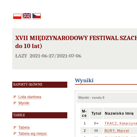
XVII MIĘDZYNARODOWY FESTIWAL SZACHO
do 10 lat)
ŁAZY 2021-06-27/2021-07-06
Wyniki
RAPORTY GŁÓWNE
Lista startowa
Wyniki - runda 9
Wyniki
M-
Tytuł
Nazwisko Imię
TABELE
ce
1
II+
TKACZ, Katarzyn
Tabela
2
III
BURY, Marcel
Tabela wg miejsc