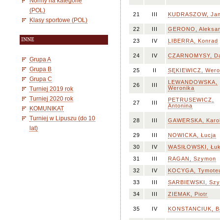
Normy na kategorie
(POL)
21
III
KUDRASZOW, Ja
Klasy sportowe (POL)
22
III
GERONO, Aleksa
INNE
23
IV
LIBERRA, Konrad
24
IV
CZARNOMYSY, D
Grupa A
Grupa B
25
II
SĘKIEWICZ, Wero
Grupa C
LEWANDOWSKA,
26
III
Weronika
Turniej 2019 rok
Turniej 2020 rok
PETRUSEWICZ,
27
III
Antonina
KOMUNIKAT
Turniej w Lipuszu (do 10
28
III
GAWERSKA, Karol
lat)
29
III
NOWICKA, Łucja
30
IV
WASIŁOWSKI, Łu
31
III
RAGAN, Szymon
32
IV
KOCYGA, Tymote
33
III
SARBIEWSKI, Sz
34
III
ZIEMAK, Piotr
35
IV
KONSTANCIUK, B