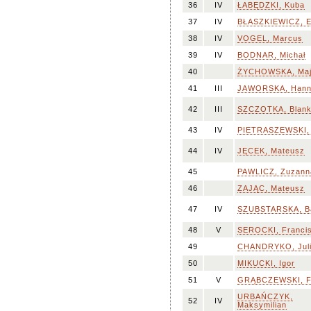
36
IV
ŁABĘDZKI, Kuba
37
IV
BŁASZKIEWICZ, El
38
IV
VOGEL, Marcus
39
IV
BODNAR, Michał
40
ŻYCHOWSKA, Ma
41
III
JAWORSKA, Han
42
III
SZCZOTKA, Blan
43
IV
PIETRASZEWSKI,
44
IV
JĘCEK, Mateusz
45
PAWLICZ, Zuzann
46
ZAJĄC, Mateusz
47
IV
SZUBSTARSKA, B
48
V
SEROCKI, Franci
49
CHANDRYKO, Jul
50
MIKUCKI, Igor
51
V
GRĄBCZEWSKI, F
URBAŃCZYK,
52
IV
Maksymilian