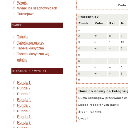
Wyniki
Code
Wyniki na szachownicach
Turniejowa
Przeciwnicy
Runda
Kolor
Pkt.
Nr
TABELE
1
2
w
0
9
Tabela
Tabela wg miejsc
3
b
1
10
Tabela klasyczna
4
w
=
6
Tabela klasyczna wg
5
miejsc
6
7
b
=
5
KOJARZENIA / WYNIKI
8
w
=
7
9
Runda 1
Runda 2
Dane do normy na kategori
Runda 3
Suma rankingów przeciwników:
Runda 4
Liczba rozegranych partii:
Runda 5
Runda 6
Średni ranking:
Runda 7
Uwagi:
Runda 8