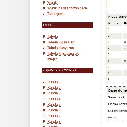
Wyniki
Wyniki na szachownicach
Turniejowa
Przeciwnic
Runda
K
TABELE
1
b
2
Tabela
Tabela wg miejsc
3
w
Tabela klasyczna
4
b
Tabela klasyczna wg
5
b
miejsc
6
w
7
KOJARZENIA / WYNIKI
8
9
b
Runda 1
Runda 2
Dane do n
Runda 3
Suma ranki
Runda 4
Liczba rozeg
Runda 5
Runda 6
Średni rank
Runda 7
Uwagi:
Runda 8