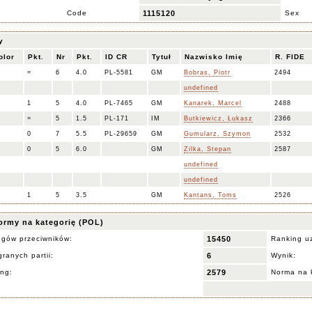
Code
1115120
Sex
y
olor
Pkt.
Nr
Pkt.
ID CR
Tytuł
Nazwisko Imię
R. FIDE
=
6
4.0
PL-5581
GM
Bobras, Piotr
2494
undefined
1
5
4.0
PL-7465
GM
Kanarek, Marcel
2488
=
5
1.5
PL-171
IM
Butkiewicz, Łukasz
2366
0
7
5.5
PL-29659
GM
Gumularz, Szymon
2532
0
5
6.0
GM
Zilka, Stepan
2587
undefined
undefined
1
5
3.5
GM
Kantans, Toms
2526
ormy na kategorię (POL)
ngów przeciwników:
15450
Ranking u
ranych partii:
6
Wynik:
ing:
2579
Norma na 