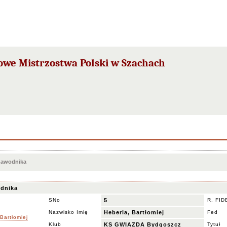
owe Mistrzostwa Polski w Szachach
 zawodnika
dnika
SNo
5
R. FID
Nazwisko Imię
Heberla, Bartłomiej
Fed
Klub
KS GWIAZDA Bydgoszcz
Tytuł