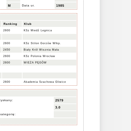
M
Data ur.
1985
Ranking
Klub
2600
KSz Miedź Legnica
2600
KSz Stilon Gorzów Wlkp.
2450
Biały Król Wisznia Mała
2600
KSz Polonia Wrocław
2600
WIEŻA PĘGÓW
2600
Akademia Szachowa Gliwice
zyskany:
2579
3.0
kategorię: