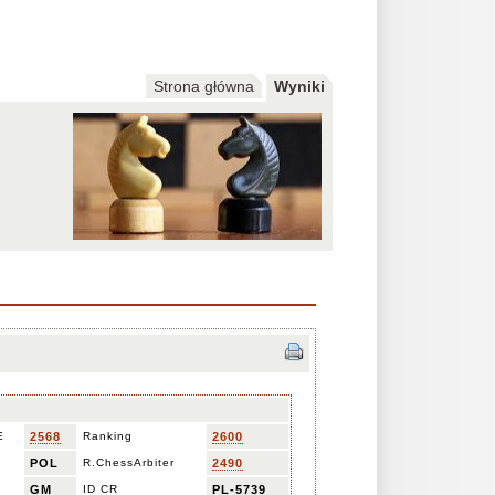
Strona główna
Wyniki
E
2568
Ranking
2600
POL
R.ChessArbiter
2490
GM
ID CR
PL-5739