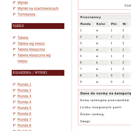
Wyniki
Cod
Wyniki na szachownicach
Turniejowa
Przeciwnicy
Runda
Kolor
Pkt.
Nr
TABELE
1
w
1
2
2
b
=
2
Tabela
Tabela wg miejsc
3
w
1
3
Tabela klasyczna
4
w
1
1
Tabela klasyczna wg
5
w
1
2
miejsc
6
b
1
2
7
w
1
2
KOJARZENIA / WYNIKI
8
b
0
2
9
w
0
2
Runda 1
Runda 2
Dane do normy na kategori
Runda 3
Suma rankingów przeciwników:
Runda 4
Liczba rozegranych partii:
Runda 5
Runda 6
Średni ranking:
Runda 7
Uwagi:
Runda 8