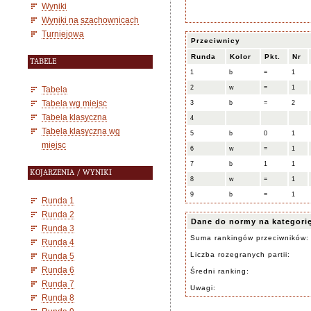
Wyniki
Wyniki na szachownicach
Turniejowa
Przeciwnicy
Runda
Kolor
Pkt.
Nr
TABELE
1
b
=
1
2
w
=
1
Tabela
Tabela wg miejsc
3
b
=
2
Tabela klasyczna
4
Tabela klasyczna wg
5
b
0
1
miejsc
6
w
=
1
7
b
1
1
KOJARZENIA / WYNIKI
8
w
=
1
9
b
=
1
Runda 1
Runda 2
Dane do normy na kategori
Runda 3
Suma rankingów przeciwników:
Runda 4
Liczba rozegranych partii:
Runda 5
Runda 6
Średni ranking:
Runda 7
Uwagi:
Runda 8