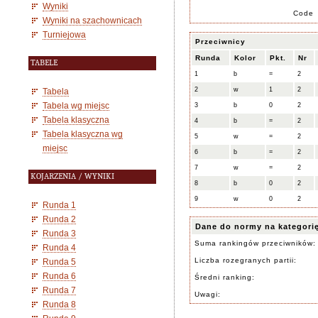
Wyniki
Code
Wyniki na szachownicach
Turniejowa
Przeciwnicy
Runda
Kolor
Pkt.
Nr
TABELE
1
b
=
2
2
w
1
2
Tabela
Tabela wg miejsc
3
b
0
2
Tabela klasyczna
4
b
=
2
Tabela klasyczna wg
5
w
=
2
miejsc
6
b
=
2
7
w
=
2
KOJARZENIA / WYNIKI
8
b
0
2
9
w
0
2
Runda 1
Runda 2
Dane do normy na kategori
Runda 3
Suma rankingów przeciwników:
Runda 4
Liczba rozegranych partii:
Runda 5
Runda 6
Średni ranking:
Runda 7
Uwagi:
Runda 8