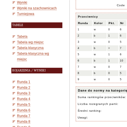
Wyniki
Code
Wyniki na szachownicach
Turniejowa
Przeciwnicy
Runda
Kolor
Pkt.
Nr
TABELE
1
w
0
6
2
b
1
6
Tabela
Tabela wg miejsc
3
w
0
5
Tabela klasyczna
4
b
=
7
Tabela klasyczna wg
5
w
1
6
miejsc
6
b
1
10
7
w
0
7
KOJARZENIA / WYNIKI
8
b
0
5
9
w
0
5
Runda 1
Runda 2
Dane do normy na kategori
Runda 3
Suma rankingów przeciwników:
Runda 4
Liczba rozegranych partii:
Runda 5
Runda 6
Średni ranking:
Runda 7
Uwagi:
Runda 8