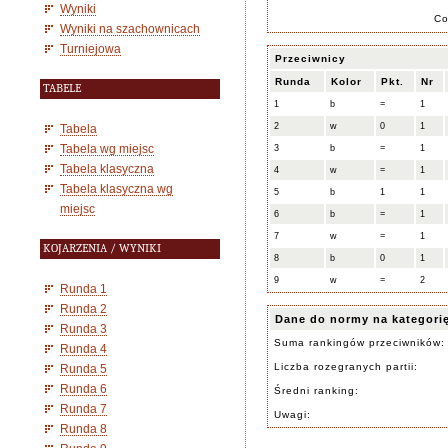
Wyniki
C
Wyniki na szachownicach
Turniejowa
Przeciwnicy
Runda
Kolor
Pkt.
Nr
TABELE
1
b
=
1
2
w
0
1
Tabela
Tabela wg miejsc
3
b
=
1
Tabela klasyczna
4
w
=
1
Tabela klasyczna wg
5
b
1
1
miejsc
6
b
=
1
7
w
=
1
KOJARZENIA / WYNIKI
8
b
0
1
9
w
=
2
Runda 1
Runda 2
Dane do normy na kategori
Runda 3
Suma rankingów przeciwników:
Runda 4
Liczba rozegranych partii:
Runda 5
Runda 6
Średni ranking:
Runda 7
Uwagi:
Runda 8