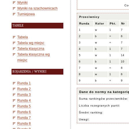
Wyniki
Co
Wyniki na szachownicach
Turniejowa
Przeciwnicy
Runda
Kolor
Pkt.
Nr
TABELE
1
w
1
7
2
b
=
6
Tabela
Tabela wg miejsc
3
w
=
7
Tabela klasyczna
4
b
1
7
Tabela klasyczna wg
5
w
1
14
miejsc
6
b
1
10
7
w
=
8
KOJARZENIA / WYNIKI
8
w
1
6
9
b
=
9
Runda 1
Runda 2
Dane do normy na kategori
Runda 3
Suma rankingów przeciwników:
Runda 4
Liczba rozegranych partii:
Runda 5
Runda 6
Średni ranking:
Runda 7
Uwagi:
Runda 8