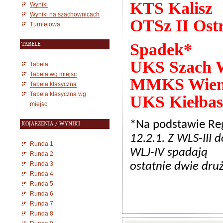
KTS Kalisz
Wyniki
Wyniki na szachownicach
OTSz II Ost
Turniejowa
Spadek*
TABELE
UKS Szach W
Tabela
Tabela wg miejsc
MMKS Wieni
Tabela klasyczna
Tabela klasyczna wg
UKS Kiełbas
miejsc
*Na podstawie Re
KOJARZENIA / WYNIKI
12.2.1. Z WLS-III 
Runda 1
WLJ-IV spadają
Runda 2
Runda 3
ostatnie dwie dru
Runda 4
Runda 5
Runda 6
Runda 7
Runda 8