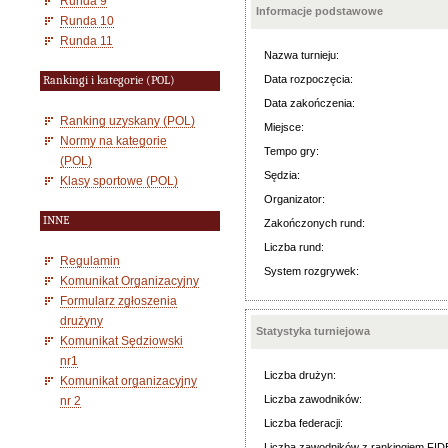
Runda 9
Informacje podstawowe
Runda 10
Runda 11
Nazwa turnieju:
Data rozpoczęcia:
Rankingi i kategorie (POL)
Data zakończenia:
Ranking uzyskany (POL)
Miejsce:
Normy na kategorie
Tempo gry:
(POL)
Sędzia:
Klasy sportowe (POL)
Organizator:
INNE
Zakończonych rund:
Liczba rund:
Regulamin
System rozgrywek:
Komunikat Organizacyjny
Formularz zgłoszenia
drużyny
Statystyka turniejowa
Komunikat Sędziowski
nr1
Liczba drużyn:
Komunikat organizacyjny
Liczba zawodników:
nr 2
Liczba federacji:
Liczba zawodników z rankingiem FID