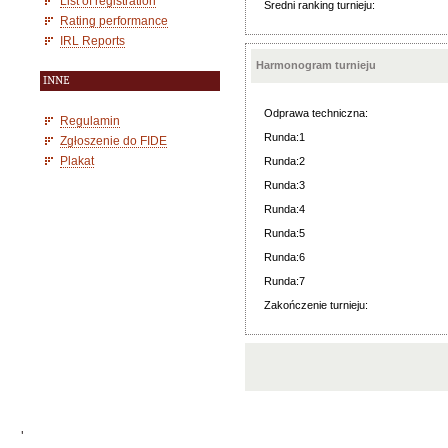
List of registration
Średni ranking turnieju:
Rating performance
IRL Reports
Harmonogram turnieju
INNE
Odprawa techniczna:
Regulamin
Runda:1
Zgłoszenie do FIDE
Plakat
Runda:2
Runda:3
Runda:4
Runda:5
Runda:6
Runda:7
Zakończenie turnieju:
'