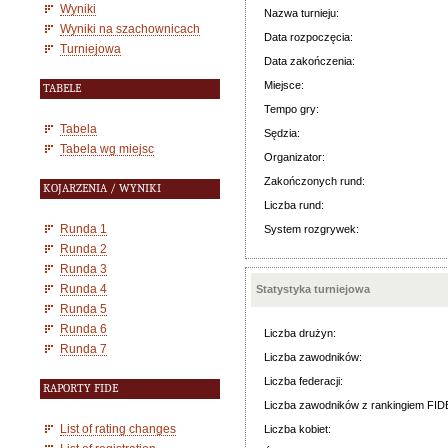
Wyniki
Nazwa turnieju:
Wyniki na szachownicach
Data rozpoczęcia:
Turniejowa
Data zakończenia:
Miejsce:
TABELE
Tempo gry:
Tabela
Sędzia:
Tabela wg miejsc
Organizator:
Zakończonych rund:
KOJARZENIA / WYNIKI
Liczba rund:
Runda 1
System rozgrywek:
Runda 2
Runda 3
Runda 4
Statystyka turniejowa
Runda 5
Runda 6
Liczba drużyn:
Runda 7
Liczba zawodników:
Liczba federacji:
RAPORTY FIDE
Liczba zawodników z rankingiem FID
List of rating changes
Liczba kobiet: