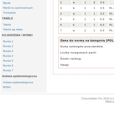
2
w
1
6
0.0
Wyniki
Wyniki na szachownicach
3
b
1
1
3.5
PL-
Turniejowa
4
w
1
1
3.0
PL-
TABELE
5
b
1
1
5.0
PL-
Tabela
6
b
1
1
6.0
PL-
Tabela wg miejsc
7
w
1
1
4.0
PL-
KOJARZENIA / WYNIKI
Dane do normy na kategorię (POL
Runda 1
Runda 2
Suma rankingów przeciwników:
Runda 3
Liczba rozegranych partii:
Runda 4
Średni ranking:
Runda 5
Uwagi:
Runda 6
Runda 7
Ankieta epidemiologiczna
Ankieta epidemiologiczna
RODO
ChessArbiter Pro 2016 (
Właści