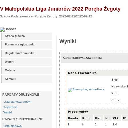
V Małopolskia Liga Juniorów 2022 Poręba Żegoty
Szkoła Podstawowa w Porębie Żegoty 2022-02-12/2022-02-12
Strona główna
Wyniki
Formularz zgłoszenia
Regulamin/Komunikat
Karta startowa zawodnika
Wyniki
Galeria
Dane zawodnika
Kontakt
SNo
Nazwisko 
Klub
RAPORTY DRUŻYNOWE
Code
Lista startowa drużyn
Kojarzenie
Przeciwnicy
Wyniki
Runda
Kolor
Pkt.
Nr
Pkt.
ID
RAPORTY INDYWIDUALNE
1
b
0
1
3.0
Lista startowa